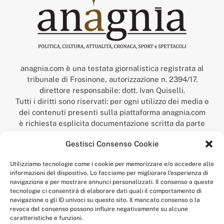
anagnia.com è una testata giornalistica registrata al
tribunale di Frosinone, autorizzazione n. 2394/17.
direttore responsabile: dott. Ivan Quiselli.
Tutti i diritti sono riservati: per ogni utilizzo dei media e
dei contenuti presenti sulla piattaforma anagnia.com
è richiesta esplicita documentazione scritta da parte
della redazione.
Gestisci Consenso Cookie
“Anagnia” è un marchio registrato presso l’Ufficio Italiano
Brevetti e Marchi del Ministero dello Sviluppo
Utilizziamo tecnologie come i cookie per memorizzare e/o accedere alle
Economico,
informazioni del dispositivo. Lo facciamo per migliorare l'esperienza di
num. registrazione: 302017000014044 del 9 febbraio 2017.
navigazione e per mostrare annunci personalizzati. Il consenso a queste
Per contatti:
redazione@anagnia.com
tecnologie ci consentirà di elaborare dati quali il comportamento di
navigazione o gli ID univoci su questo sito. Il mancato consenso o la
revoca del consenso possono influire negativamente su alcune
caratteristiche e funzioni.