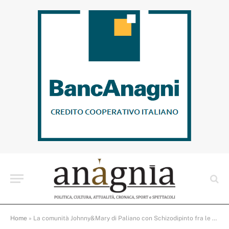
Home
»
La comunità Johnny&Mary di Paliano con Schizodipinto fra le opere finaliste del concorso di arti grafiche PeopleInMind