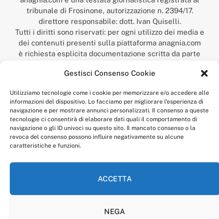
tribunale di Frosinone, autorizzazione n. 2394/17.
direttore responsabile: dott. Ivan Quiselli.
Tutti i diritti sono riservati: per ogni utilizzo dei media e
dei contenuti presenti sulla piattaforma anagnia.com
è richiesta esplicita documentazione scritta da parte
della redazione.
Gestisci Consenso Cookie
“Anagnia” è un marchio registrato presso l’Ufficio Italiano
Brevetti e Marchi del Ministero dello Sviluppo
Utilizziamo tecnologie come i cookie per memorizzare e/o accedere alle
Economico,
informazioni del dispositivo. Lo facciamo per migliorare l'esperienza di
num. registrazione: 302017000014044 del 9 febbraio 2017.
navigazione e per mostrare annunci personalizzati. Il consenso a queste
Per contatti:
redazione@anagnia.com
tecnologie ci consentirà di elaborare dati quali il comportamento di
navigazione o gli ID univoci su questo sito. Il mancato consenso o la
revoca del consenso possono influire negativamente su alcune
caratteristiche e funzioni.
ACCETTA
Facebook
Instagram
NEGA
PRIVACY POLICY
COOKIE POLICY
LINEA EDITORIALE