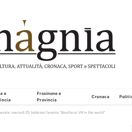
a e
Frosinone e
Cronaca
Politi
incia
Provincia
rnevale: martedì 25 febbraio l’evento “Bonifacio VIII in the world”