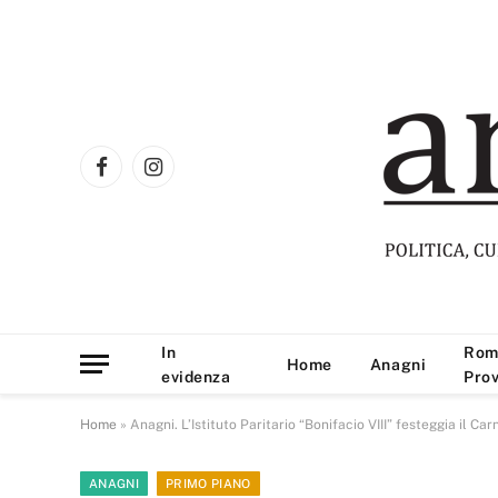
Facebook
Instagram
In
Rom
Home
Anagni
evidenza
Prov
Home
»
Anagni. L’Istituto Paritario “Bonifacio VIII” festeggia il Ca
ANAGNI
PRIMO PIANO