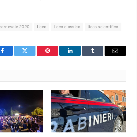
carnevale 2020
liceo
liceo classico
liceo scientifico
Facebook
Twitter
Pinterest
LinkedIn
Tumblr
Email