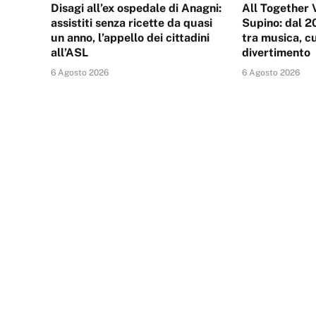
Disagi all’ex ospedale di Anagni:
All Together 
assistiti senza ricette da quasi
Supino: dal 20
un anno, l’appello dei cittadini
tra musica, c
all’ASL
divertimento
6 Agosto 2026
6 Agosto 2026