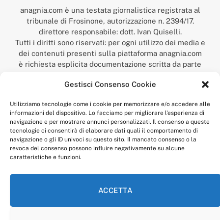
anagnia.com è una testata giornalistica registrata al
tribunale di Frosinone, autorizzazione n. 2394/17.
direttore responsabile: dott. Ivan Quiselli.
Tutti i diritti sono riservati: per ogni utilizzo dei media e
dei contenuti presenti sulla piattaforma anagnia.com
è richiesta esplicita documentazione scritta da parte
della redazione.
Gestisci Consenso Cookie
“Anagnia” è un marchio registrato presso l’Ufficio Italiano
Brevetti e Marchi del Ministero dello Sviluppo
Utilizziamo tecnologie come i cookie per memorizzare e/o accedere alle
Economico,
informazioni del dispositivo. Lo facciamo per migliorare l'esperienza di
num. registrazione: 302017000014044 del 9 febbraio 2017.
navigazione e per mostrare annunci personalizzati. Il consenso a queste
Per contatti:
redazione@anagnia.com
tecnologie ci consentirà di elaborare dati quali il comportamento di
navigazione o gli ID univoci su questo sito. Il mancato consenso o la
revoca del consenso possono influire negativamente su alcune
caratteristiche e funzioni.
ACCETTA
Facebook
Instagram