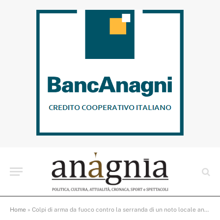
Home
»
Colpi di arma da fuoco contro la serranda di un noto locale anagnino, indagano i Carabinieri