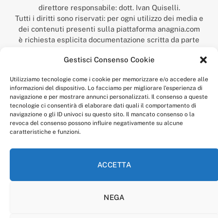
direttore responsabile: dott. Ivan Quiselli.
Tutti i diritti sono riservati: per ogni utilizzo dei media e
dei contenuti presenti sulla piattaforma anagnia.com
è richiesta esplicita documentazione scritta da parte
della redazione.
Gestisci Consenso Cookie
“Anagnia” è un marchio registrato presso l’Ufficio Italiano
Brevetti e Marchi del Ministero dello Sviluppo
Utilizziamo tecnologie come i cookie per memorizzare e/o accedere alle
Economico,
informazioni del dispositivo. Lo facciamo per migliorare l'esperienza di
num. registrazione: 302017000014044 del 9 febbraio 2017.
navigazione e per mostrare annunci personalizzati. Il consenso a queste
Per contatti:
redazione@anagnia.com
tecnologie ci consentirà di elaborare dati quali il comportamento di
navigazione o gli ID univoci su questo sito. Il mancato consenso o la
revoca del consenso possono influire negativamente su alcune
caratteristiche e funzioni.
ACCETTA
Facebook
Instagram
NEGA
PRIVACY POLICY
COOKIE POLICY
LINEA EDITORIALE
CODICE ETICO DI CONDOTTA