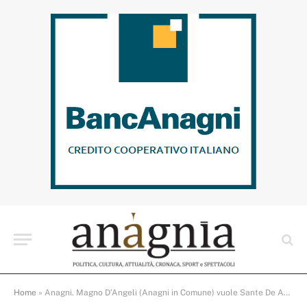
Home
»
Anagni. Magno D’Angeli (Anagni in Comune) vuole Sante De Angelis in giunta