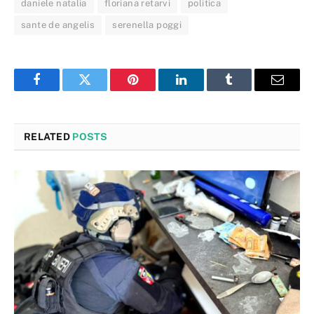
daniele natalia
floriana retarvi
politica
sante de angelis
serenella poggi
Facebook
Twitter
Pinterest
LinkedIn
Tumblr
Email
RELATED
POSTS