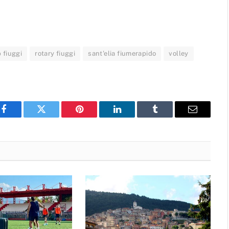
 fiuggi
rotary fiuggi
sant'elia fiumerapido
volley
Facebook
Twitter
Pinterest
LinkedIn
Tumblr
Email