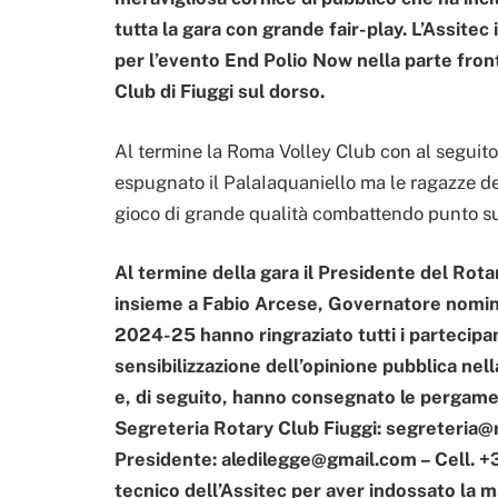
tutta la gara con grande fair-play. L’Assitec
per l’evento End Polio Now nella parte front
Club di Fiuggi sul dorso.
Al termine la Roma Volley Club con al seguito 
espugnato il PalaIaquaniello ma le ragazze d
gioco di grande qualità combattendo punto s
Al termine della gara il Presidente del Rot
insieme a Fabio Arcese, Governatore nomina
2024-25 hanno ringraziato tutti i partecipan
sensibilizzazione dell’opinione pubblica nel
e, di seguito, hanno consegnato le pergame
Segreteria Rotary Club Fiuggi: segreteria@r
Presidente: aledilegge@gmail.com – Cell. +3
tecnico dell’Assitec per aver indossato la m