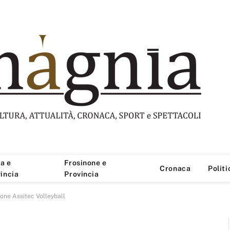
a e
Frosinone e
Cronaca
Politi
incia
Provincia
one Assitec Volleyball