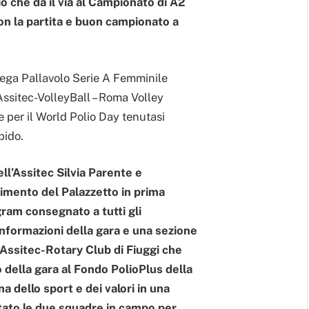
 che dà il via al Campionato di A2
con la partita e buon campionato a
Lega Pallavolo Serie A Femminile
Assitec-VolleyBall – Roma Volley
e per il World Polio Day tenutasi
pido.
ll’Assitec Silvia Parente e
timento del Palazzetto in prima
gram consegnato a tutti gli
nformazioni della gara e una sezione
a Assitec-Rotary Club di Fiuggi che
 della gara al Fondo PolioPlus della
 dello sport e dei valori in una
itato le due squadre in campo per