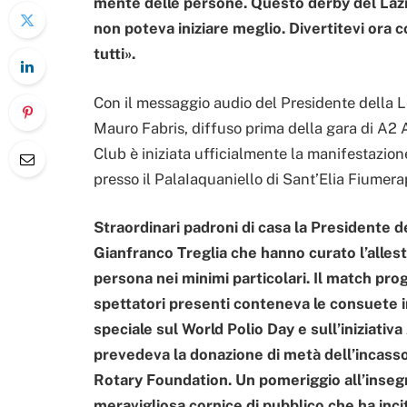
mente delle persone. Questo derby del Lazio
non poteva iniziare meglio. Divertitevi ora 
tutti».
Con il messaggio audio del Presidente della 
Mauro Fabris, diffuso prima della gara di A2 
Club è iniziata ufficialmente la manifestazion
presso il PalaIaquaniello di Sant’Elia Fiumera
Straordinari padroni di casa la Presidente de
Gianfranco Treglia che hanno curato l’alles
persona nei minimi particolari. Il match pro
spettatori presenti conteneva le consuete i
speciale sul World Polio Day e sull’iniziativ
prevedeva la donazione di metà dell’incasso
Rotary Foundation. Un pomeriggio all’insegna
meravigliosa cornice di pubblico che ha inc