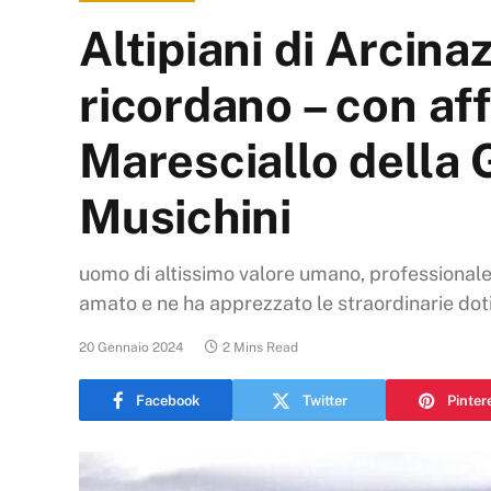
Altipiani di Arcina
ricordano – con af
Maresciallo della 
Musichini
uomo di altissimo valore umano, professionale 
amato e ne ha apprezzato le straordinarie dot
20 Gennaio 2024
2 Mins Read
Facebook
Twitter
Pinter