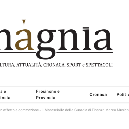
a e
Frosinone e
Cronaca
Politi
incia
Provincia
 con affetto e commozione – il Maresciallo della Guardia di Finanza Marco Musich