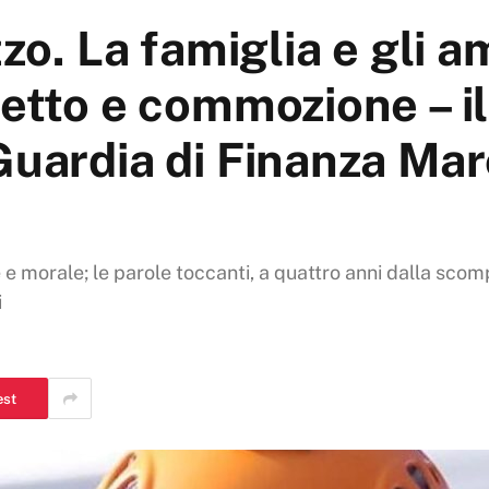
zzo. La famiglia e gli a
fetto e commozione – il
Guardia di Finanza Ma
e morale; le parole toccanti, a quattro anni dalla scomp
i
est