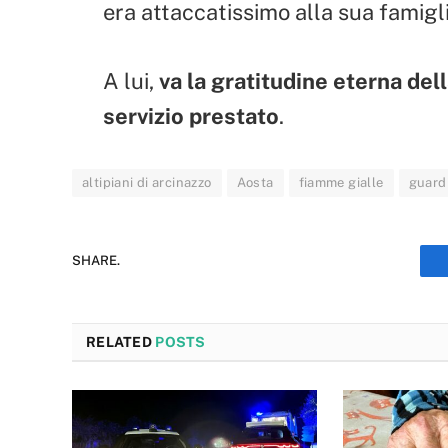
era attaccatissimo alla sua famigli
A lui,
va la gratitudine eterna dell
servizio prestato
.
altipiani di arcinazzo
Aosta
fiamme gialle
guardi
SHARE.
RELATED
POSTS