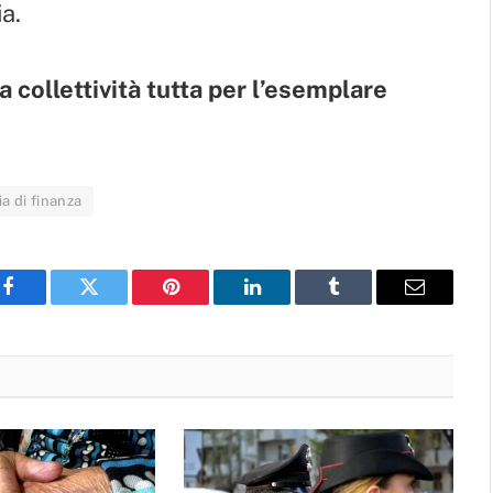
a.
a collettività tutta per l’esemplare
a di finanza
Facebook
Twitter
Pinterest
LinkedIn
Tumblr
Email