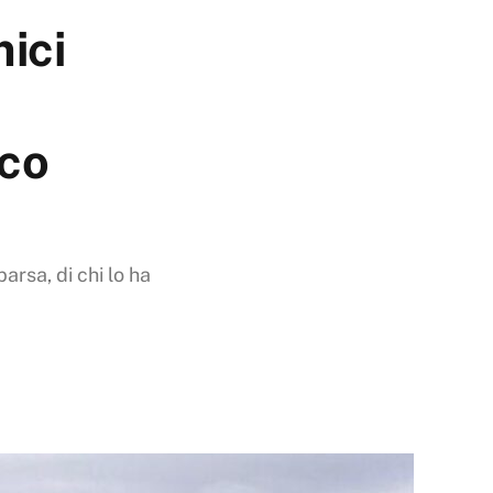
mici
rco
arsa, di chi lo ha