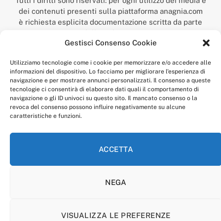
Tutti i diritti sono riservati: per ogni utilizzo dei media e
dei contenuti presenti sulla piattaforma anagnia.com
è richiesta esplicita documentazione scritta da parte
della redazione.
Gestisci Consenso Cookie
“Anagnia” è un marchio registrato presso l’Ufficio Italiano
Brevetti e Marchi del Ministero dello Sviluppo
Utilizziamo tecnologie come i cookie per memorizzare e/o accedere alle
Economico,
informazioni del dispositivo. Lo facciamo per migliorare l'esperienza di
num. registrazione: 302017000014044 del 9 febbraio 2017.
navigazione e per mostrare annunci personalizzati. Il consenso a queste
Per contatti:
redazione@anagnia.com
tecnologie ci consentirà di elaborare dati quali il comportamento di
navigazione o gli ID univoci su questo sito. Il mancato consenso o la
revoca del consenso possono influire negativamente su alcune
caratteristiche e funzioni.
ACCETTA
Facebook
Instagram
NEGA
PRIVACY POLICY
COOKIE POLICY
LINEA EDITORIALE
CODICE ETICO DI CONDOTTA
VISUALIZZA LE PREFERENZE