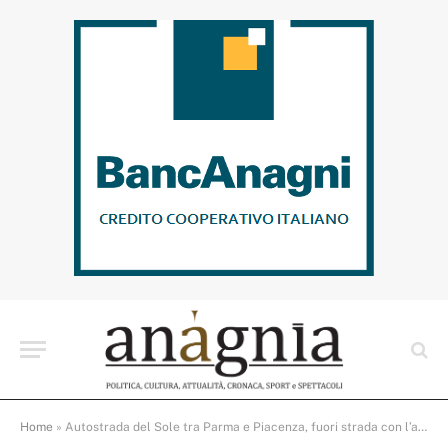
Home
»
Autostrada del Sole tra Parma e Piacenza, fuori strada con l’auto: un morto e lunghe code