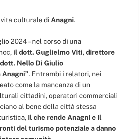
vita culturale di
Anagni
.
glio 2024 – nel corso di una
hoc,
il dott. Guglielmo Viti, direttore
dott. Nello Di Giulio
a Anagni”
. Entrambi i relatori, nei
lineato come la mancanza di un
turali cittadini, operatori commerciali
cciano al bene della città stessa
uristica,
il che rende Anagni e il
fronti del turismo potenziale a danno
’intera comunità
.