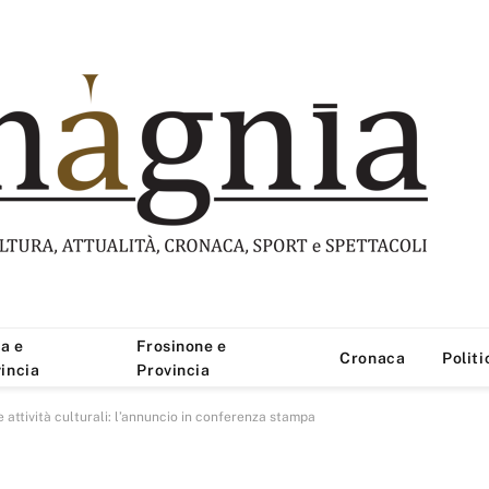
a e
Frosinone e
Cronaca
Politi
incia
Provincia
ttività culturali: l’annuncio in conferenza stampa