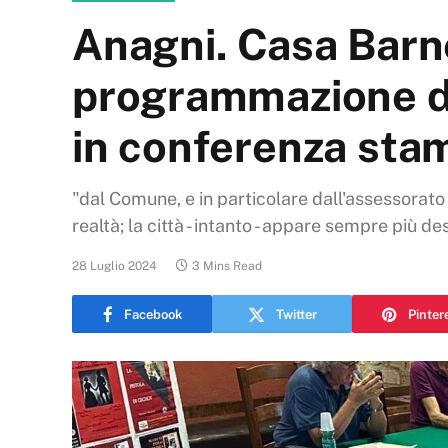
Anagni. Casa Bar
programmazione del
in conferenza sta
"dal Comune, e in particolare dall'assessorato
realtà; la città - intanto - appare sempre più de
28 Luglio 2024
3 Mins Read
Facebook
Twitter
Pinter