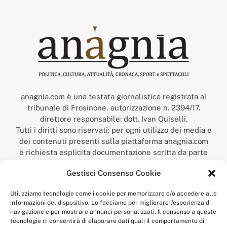
anagnia.com è una testata giornalistica registrata al
tribunale di Frosinone, autorizzazione n. 2394/17.
direttore responsabile: dott. Ivan Quiselli.
Tutti i diritti sono riservati: per ogni utilizzo dei media e
dei contenuti presenti sulla piattaforma anagnia.com
è richiesta esplicita documentazione scritta da parte
della redazione.
Gestisci Consenso Cookie
“Anagnia” è un marchio registrato presso l’Ufficio Italiano
Brevetti e Marchi del Ministero dello Sviluppo
Utilizziamo tecnologie come i cookie per memorizzare e/o accedere alle
Economico,
informazioni del dispositivo. Lo facciamo per migliorare l'esperienza di
num. registrazione: 302017000014044 del 9 febbraio 2017.
navigazione e per mostrare annunci personalizzati. Il consenso a queste
Per contatti:
redazione@anagnia.com
tecnologie ci consentirà di elaborare dati quali il comportamento di