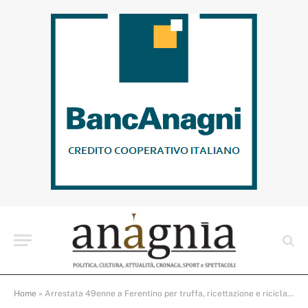
Home
»
Arrestata 49enne a Ferentino per truffa, ricettazione e riciclaggio: condannata a nove mesi di reclusione