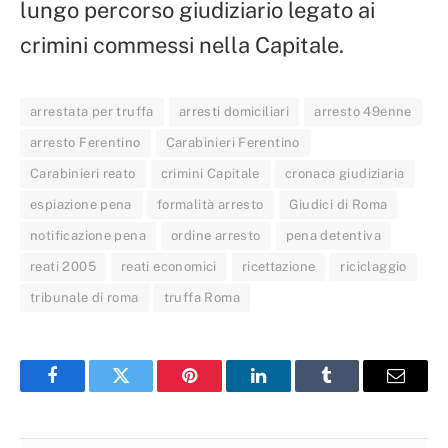
lungo percorso giudiziario legato ai
crimini commessi nella Capitale.
arrestata per truffa
arresti domiciliari
arresto 49enne
arresto Ferentino
Carabinieri Ferentino
Carabinieri reato
crimini Capitale
cronaca giudiziaria
espiazione pena
formalità arresto
Giudici di Roma
notificazione pena
ordine arresto
pena detentiva
reati 2005
reati economici
ricettazione
riciclaggio
tribunale di roma
truffa Roma
Facebook
Twitter
Pinterest
LinkedIn
Tumblr
Email