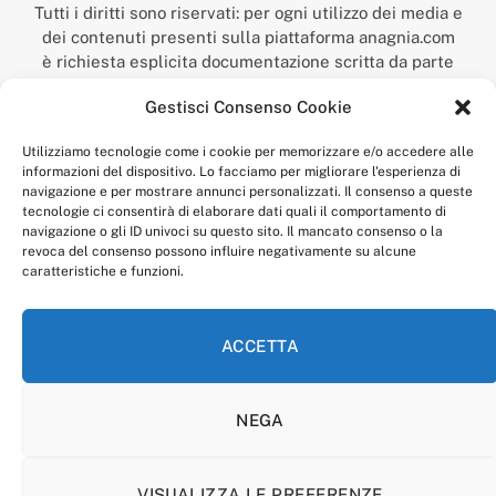
Tutti i diritti sono riservati: per ogni utilizzo dei media e
dei contenuti presenti sulla piattaforma anagnia.com
è richiesta esplicita documentazione scritta da parte
della redazione.
Gestisci Consenso Cookie
“Anagnia” è un marchio registrato presso l’Ufficio Italiano
Brevetti e Marchi del Ministero dello Sviluppo
Utilizziamo tecnologie come i cookie per memorizzare e/o accedere alle
Economico,
informazioni del dispositivo. Lo facciamo per migliorare l'esperienza di
num. registrazione: 302017000014044 del 9 febbraio 2017.
navigazione e per mostrare annunci personalizzati. Il consenso a queste
Per contatti:
redazione@anagnia.com
tecnologie ci consentirà di elaborare dati quali il comportamento di
navigazione o gli ID univoci su questo sito. Il mancato consenso o la
revoca del consenso possono influire negativamente su alcune
caratteristiche e funzioni.
ACCETTA
Facebook
Instagram
NEGA
PRIVACY POLICY
COOKIE POLICY
LINEA EDITORIALE
CODICE ETICO DI CONDOTTA
VISUALIZZA LE PREFERENZE