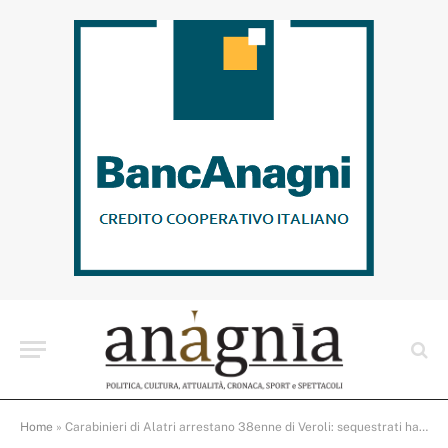
Home
»
Carabinieri di Alatri arrestano 38enne di Veroli: sequestrati hashish e cocaina