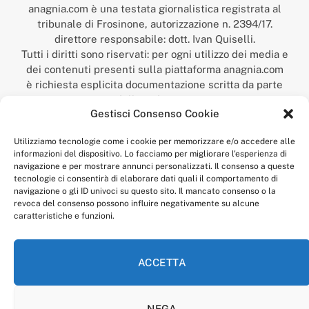
anagnia.com è una testata giornalistica registrata al
tribunale di Frosinone, autorizzazione n. 2394/17.
direttore responsabile: dott. Ivan Quiselli.
Tutti i diritti sono riservati: per ogni utilizzo dei media e
dei contenuti presenti sulla piattaforma anagnia.com
è richiesta esplicita documentazione scritta da parte
della redazione.
Gestisci Consenso Cookie
“Anagnia” è un marchio registrato presso l’Ufficio Italiano
Brevetti e Marchi del Ministero dello Sviluppo
Utilizziamo tecnologie come i cookie per memorizzare e/o accedere alle
Economico,
informazioni del dispositivo. Lo facciamo per migliorare l'esperienza di
num. registrazione: 302017000014044 del 9 febbraio 2017.
navigazione e per mostrare annunci personalizzati. Il consenso a queste
Per contatti:
redazione@anagnia.com
tecnologie ci consentirà di elaborare dati quali il comportamento di
navigazione o gli ID univoci su questo sito. Il mancato consenso o la
revoca del consenso possono influire negativamente su alcune
caratteristiche e funzioni.
ACCETTA
Facebook
Instagram
NEGA