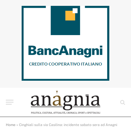
Home
»
Cinghiali sulla via Casilina: incidente sabato sera ad Anagni