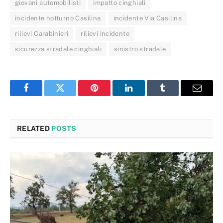
giovani automobilisti
impatto cinghiali
incidente notturno Casilina
incidente Via Casilina
rilievi Carabinieri
rilievi incidente
sicurezza stradale cinghiali
sinistro stradale
Facebook
Twitter
Pinterest
LinkedIn
Tumblr
Email
RELATED
POSTS