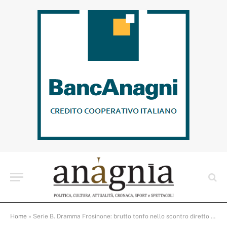
Home
»
Serie B. Dramma Frosinone: brutto tonfo nello scontro diretto salvezza