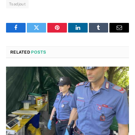
Tsadjout
Facebook
Twitter
Pinterest
LinkedIn
Tumblr
Email
RELATED
POSTS