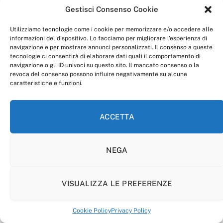
Gestisci Consenso Cookie
Utilizziamo tecnologie come i cookie per memorizzare e/o accedere alle
informazioni del dispositivo. Lo facciamo per migliorare l'esperienza di
navigazione e per mostrare annunci personalizzati. Il consenso a queste
tecnologie ci consentirà di elaborare dati quali il comportamento di
navigazione o gli ID univoci su questo sito. Il mancato consenso o la
revoca del consenso possono influire negativamente su alcune
caratteristiche e funzioni.
ACCETTA
NEGA
VISUALIZZA LE PREFERENZE
anagnia.com è una testata giornalistica registrata al
tribunale di Frosinone, autorizzazione n. 2394/17.
direttore responsabile: dott. Ivan Quiselli.
Cookie Policy
Privacy Policy
Tutti i diritti sono riservati: per ogni utilizzo dei media e