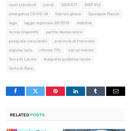
costi standard
cotral
DGR 617
DGR 912
emergenza COVID-19
fabrizio ghera
Giuseppe Pizzuti
lega
legge regionale 28/2019
mobilità
nicola zingaretti
partito democratico
pasquale ciacciarelli
provincia di frosinone
regione lazio
riforma TPL
servizi minimi
Terra di Lavoro
trasporto pubblico locale
Unita di Rete
Facebook
Twitter
Pinterest
LinkedIn
Tumblr
Email
RELATED
POSTS