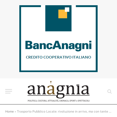
Home
»
Trasporto Pubblico Locale: rivoluzione in arrivo, ma con tante incognite