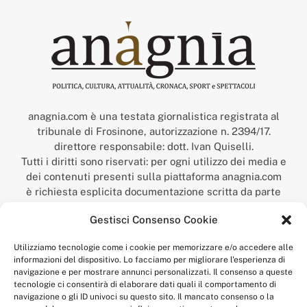
anagnia.com è una testata giornalistica registrata al
tribunale di Frosinone, autorizzazione n. 2394/17.
direttore responsabile: dott. Ivan Quiselli.
Tutti i diritti sono riservati: per ogni utilizzo dei media e
dei contenuti presenti sulla piattaforma anagnia.com
è richiesta esplicita documentazione scritta da parte
della redazione.
Gestisci Consenso Cookie
“Anagnia” è un marchio registrato presso l’Ufficio Italiano
Brevetti e Marchi del Ministero dello Sviluppo
Utilizziamo tecnologie come i cookie per memorizzare e/o accedere alle
Economico,
informazioni del dispositivo. Lo facciamo per migliorare l'esperienza di
num. registrazione: 302017000014044 del 9 febbraio 2017.
navigazione e per mostrare annunci personalizzati. Il consenso a queste
Per contatti:
redazione@anagnia.com
tecnologie ci consentirà di elaborare dati quali il comportamento di
navigazione o gli ID univoci su questo sito. Il mancato consenso o la