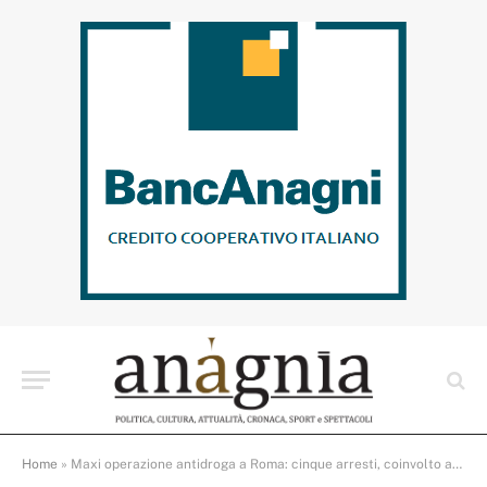
Home
»
Maxi operazione antidroga a Roma: cinque arresti, coinvolto anche un avvocato