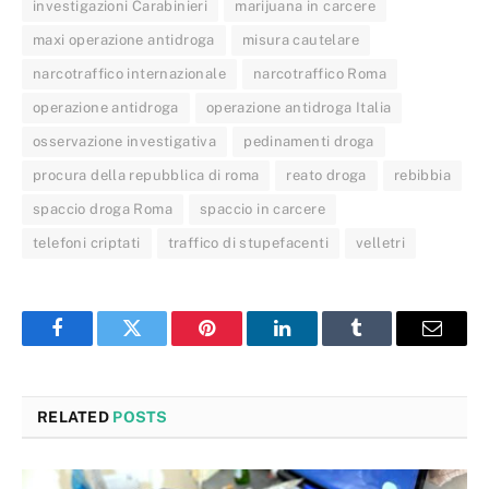
investigazioni Carabinieri
marijuana in carcere
maxi operazione antidroga
misura cautelare
narcotraffico internazionale
narcotraffico Roma
operazione antidroga
operazione antidroga Italia
osservazione investigativa
pedinamenti droga
procura della repubblica di roma
reato droga
rebibbia
spaccio droga Roma
spaccio in carcere
telefoni criptati
traffico di stupefacenti
velletri
Facebook
Twitter
Pinterest
LinkedIn
Tumblr
Email
RELATED
POSTS