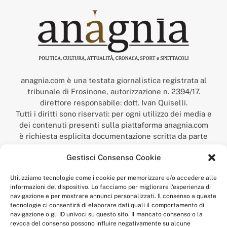
anagnia.com è una testata giornalistica registrata al
tribunale di Frosinone, autorizzazione n. 2394/17.
direttore responsabile: dott. Ivan Quiselli.
Tutti i diritti sono riservati: per ogni utilizzo dei media e
dei contenuti presenti sulla piattaforma anagnia.com
è richiesta esplicita documentazione scritta da parte
della redazione.
Gestisci Consenso Cookie
“Anagnia” è un marchio registrato presso l’Ufficio Italiano
Brevetti e Marchi del Ministero dello Sviluppo
Utilizziamo tecnologie come i cookie per memorizzare e/o accedere alle
Economico,
informazioni del dispositivo. Lo facciamo per migliorare l'esperienza di
num. registrazione: 302017000014044 del 9 febbraio 2017.
navigazione e per mostrare annunci personalizzati. Il consenso a queste
Per contatti:
redazione@anagnia.com
tecnologie ci consentirà di elaborare dati quali il comportamento di
navigazione o gli ID univoci su questo sito. Il mancato consenso o la
revoca del consenso possono influire negativamente su alcune