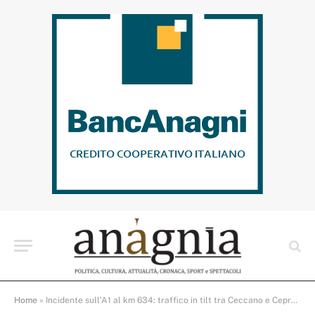
Home
»
Incidente sull’A1 al km 634: traffico in tilt tra Ceccano e Ceprano, code chilometriche verso Napoli