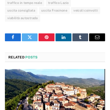
traffico in tempo reale
traffico Lazio
uscita consigliata
uscita Frosinone
veicoli coinvolti
viabilità autostrada
Facebook
Twitter
Pinterest
LinkedIn
Tumblr
Email
RELATED
POSTS