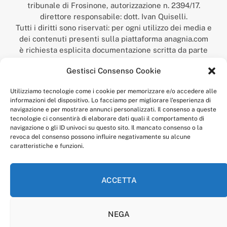
tribunale di Frosinone, autorizzazione n. 2394/17.
direttore responsabile: dott. Ivan Quiselli.
Tutti i diritti sono riservati: per ogni utilizzo dei media e
dei contenuti presenti sulla piattaforma anagnia.com
è richiesta esplicita documentazione scritta da parte
della redazione.
Gestisci Consenso Cookie
“Anagnia” è un marchio registrato presso l’Ufficio Italiano
Brevetti e Marchi del Ministero dello Sviluppo
Utilizziamo tecnologie come i cookie per memorizzare e/o accedere alle
Economico,
informazioni del dispositivo. Lo facciamo per migliorare l'esperienza di
num. registrazione: 302017000014044 del 9 febbraio 2017.
navigazione e per mostrare annunci personalizzati. Il consenso a queste
Per contatti:
redazione@anagnia.com
tecnologie ci consentirà di elaborare dati quali il comportamento di
navigazione o gli ID univoci su questo sito. Il mancato consenso o la
revoca del consenso possono influire negativamente su alcune
caratteristiche e funzioni.
ACCETTA
Facebook
Instagram
NEGA
PRIVACY POLICY
COOKIE POLICY
LINEA EDITORIALE