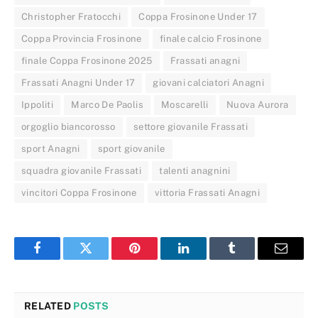
Christopher Fratocchi
Coppa Frosinone Under 17
Coppa Provincia Frosinone
finale calcio Frosinone
finale Coppa Frosinone 2025
Frassati anagni
Frassati Anagni Under 17
giovani calciatori Anagni
Ippoliti
Marco De Paolis
Moscarelli
Nuova Aurora
orgoglio biancorosso
settore giovanile Frassati
sport Anagni
sport giovanile
squadra giovanile Frassati
talenti anagnini
vincitori Coppa Frosinone
vittoria Frassati Anagni
Facebook
Twitter
Pinterest
LinkedIn
Tumblr
Email
RELATED
POSTS