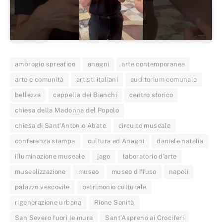
ambrogio spreafico
anagni
arte contemporanea
arte e comunità
artisti italiani
auditorium comunale
bellezza
cappella dei Bianchi
centro storico
chiesa della Madonna del Popolo
chiesa di Sant’Antonio Abate
circuito museale
conferenza stampa
cultura ad Anagni
daniele natalia
illuminazione museale
jago
laboratorio d’arte
musealizzazione
museo
museo diffuso
napoli
palazzo vescovile
patrimonio culturale
rigenerazione urbana
Rione Sanità
San Severo fuori le mura
Sant’Aspreno ai Crociferi