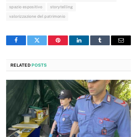
spazio espositivo
storytelling
valorizzazione del patrimonio
Facebook
Twitter
Pinterest
LinkedIn
Tumblr
Email
RELATED
POSTS