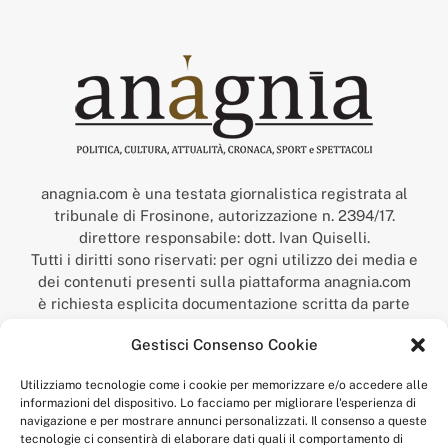
anagnia.com è una testata giornalistica registrata al
tribunale di Frosinone, autorizzazione n. 2394/17.
direttore responsabile: dott. Ivan Quiselli.
Tutti i diritti sono riservati: per ogni utilizzo dei media e
dei contenuti presenti sulla piattaforma anagnia.com
è richiesta esplicita documentazione scritta da parte
della redazione.
Gestisci Consenso Cookie
“Anagnia” è un marchio registrato presso l’Ufficio Italiano
Brevetti e Marchi del Ministero dello Sviluppo
Utilizziamo tecnologie come i cookie per memorizzare e/o accedere alle
Economico,
informazioni del dispositivo. Lo facciamo per migliorare l'esperienza di
num. registrazione: 302017000014044 del 9 febbraio 2017.
navigazione e per mostrare annunci personalizzati. Il consenso a queste
Per contatti:
redazione@anagnia.com
tecnologie ci consentirà di elaborare dati quali il comportamento di