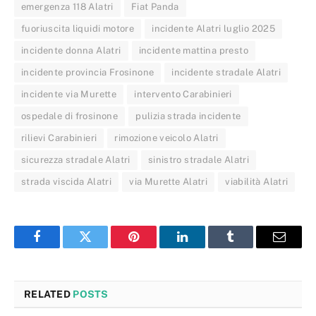
emergenza 118 Alatri
Fiat Panda
fuoriuscita liquidi motore
incidente Alatri luglio 2025
incidente donna Alatri
incidente mattina presto
incidente provincia Frosinone
incidente stradale Alatri
incidente via Murette
intervento Carabinieri
ospedale di frosinone
pulizia strada incidente
rilievi Carabinieri
rimozione veicolo Alatri
sicurezza stradale Alatri
sinistro stradale Alatri
strada viscida Alatri
via Murette Alatri
viabilità Alatri
Facebook
Twitter
Pinterest
LinkedIn
Tumblr
Email
RELATED
POSTS