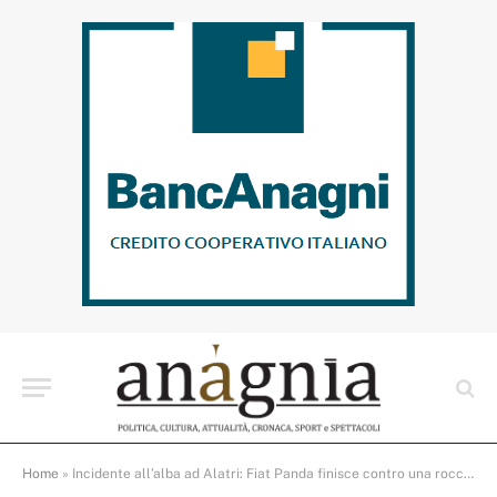
Home
»
Incidente all’alba ad Alatri: Fiat Panda finisce contro una roccia in via Murette