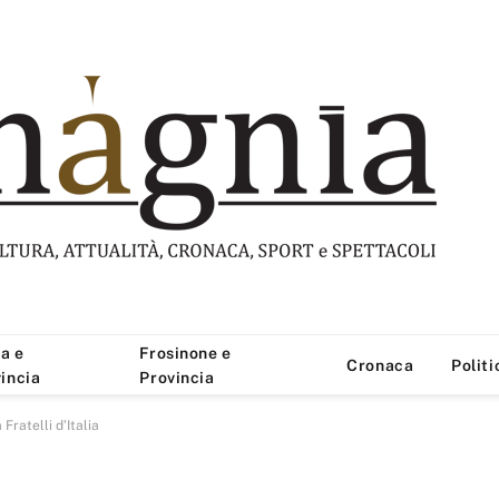
a e
Frosinone e
Cronaca
Politi
incia
Provincia
Fratelli d’Italia