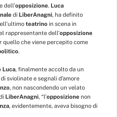
e dell’
opposizione
.
Luca
nale
di
LiberAnagni
, ha definito
ell’ultimo
teatrino
in scena in
del rappresentante dell’
opposizione
r quello che viene percepito come
olitico
.
e Luca
, finalmente accolto da un
di sviolinate e segnali d’amore
enzo
, non nascondendo un velato
di
LiberAnagni
, “l’
opposizione
non
nza
, evidentemente, aveva bisogno di