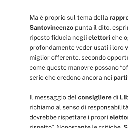
Ma è proprio sul tema della
rappr
Santovincenzo
punta il dito, esp
riposto fiducia negli
elettori
che o
profondamente veder usati i loro
v
miglior offerente, secondo opportu
come queste manovre possano “off
serie che credono ancora nei
parti
Il messaggio del
consigliere
di
Li
richiamo al senso di responsabilit
dovrebbe rispettare i propri
eletto
rispetto”. Nonostante le critiche,
S