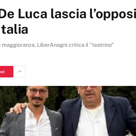
e Luca lascia l’opposi
Italia
a maggioranza, LiberAnagni critica il "teatrino"
est