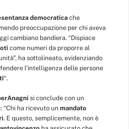
esentanza democratica
che
rimendo preoccupazione per chi aveva
ggi cambiano bandiera. “Dispiace
oti
come numeri da proporre al
nità”, ha sottolineato, evidenziando
endere l’intelligenza delle persone
ti
“.
berAnagni
si conclude con un
à: “Chi ha ricevuto un
mandato
ri
. E questo, semplicemente, non è
antovincenzo
ha assicurato che