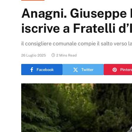
Anagni. Giuseppe D
iscrive a Fratelli d’
il consigliere comunale compie il salto verso l
26 Luglio 2025
2 Mins Read
Facebook
Twitter
Pinter