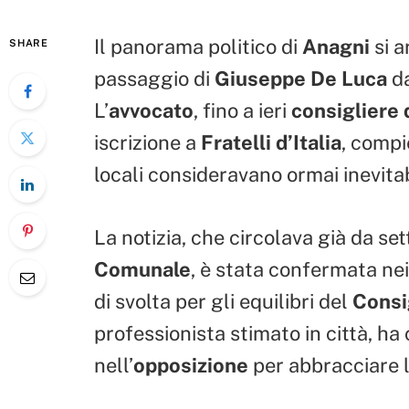
Il panorama politico di
Anagni
si a
SHARE
passaggio di
Giuseppe De Luca
da
L’
avvocato
, fino a ieri
consigliere 
iscrizione a
Fratelli d’Italia
, compi
locali consideravano ormai inevitab
La notizia, che circolava già da se
Comunale
, è stata confermata ne
di svolta per gli equilibri del
Consi
professionista stimato in città, ha
nell’
opposizione
per abbracciare l