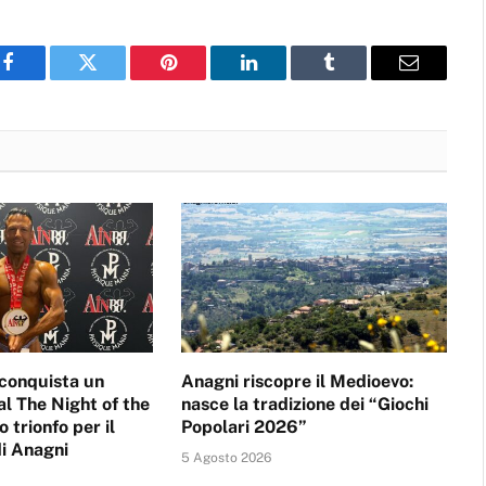
Facebook
Twitter
Pinterest
LinkedIn
Tumblr
Email
conquista un
Anagni riscopre il Medioevo:
al The Night of the
nasce la tradizione dei “Giochi
 trionfo per il
Popolari 2026”
i Anagni
5 Agosto 2026