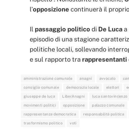
l’
opposizione
continuerà il proprio
Il
passaggio politico
di
De Luca
a
episodio di una stagione caratteriz
politiche locali, sollevando interro
e sul rapporto tra
rappresentanti 
amministrazione comunale
anagni
avvocato
ca
consiglio comunale
democrazia locale
elettori
e
giuseppe de luca
LiberAnagni
luca santovincenzo
movimenti politici
opposizione
palazzo comunale
rappresentanza democratica
responsabilità politica
trasformismo politico
voti