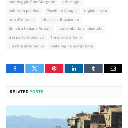
parcheggio San Giorgetto
pd anagni
polemica politica
Possibile Anagni
regione lazio
rete d’impresa
silenzio istituzionale
Sinistra Italiana Anagni
sostenibilità ambientale
trasporto ecologico
trasporto urbano
viabilità alternativa
viale regina margherita
Facebook
Twitter
Pinterest
LinkedIn
Tumblr
Email
RELATED
POSTS