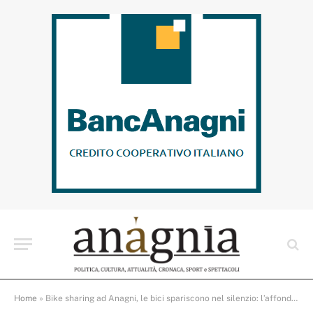
Home
»
Bike sharing ad Anagni, le bici spariscono nel silenzio: l’affondo delle opposizioni