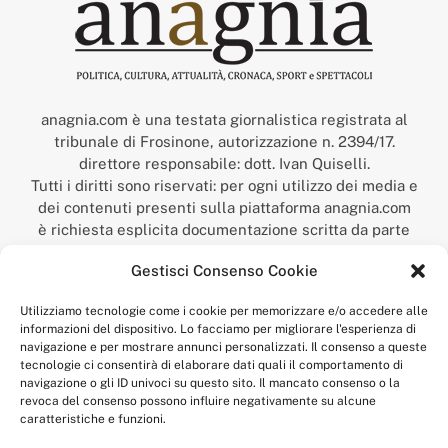
anagnia.com è una testata giornalistica registrata al
tribunale di Frosinone, autorizzazione n. 2394/17.
direttore responsabile: dott. Ivan Quiselli.
Tutti i diritti sono riservati: per ogni utilizzo dei media e
dei contenuti presenti sulla piattaforma anagnia.com
è richiesta esplicita documentazione scritta da parte
della redazione.
Gestisci Consenso Cookie
“Anagnia” è un marchio registrato presso l’Ufficio Italiano
Brevetti e Marchi del Ministero dello Sviluppo
Utilizziamo tecnologie come i cookie per memorizzare e/o accedere alle
Economico,
informazioni del dispositivo. Lo facciamo per migliorare l'esperienza di
num. registrazione: 302017000014044 del 9 febbraio 2017.
navigazione e per mostrare annunci personalizzati. Il consenso a queste
Per contatti:
redazione@anagnia.com
tecnologie ci consentirà di elaborare dati quali il comportamento di
navigazione o gli ID univoci su questo sito. Il mancato consenso o la
revoca del consenso possono influire negativamente su alcune
caratteristiche e funzioni.