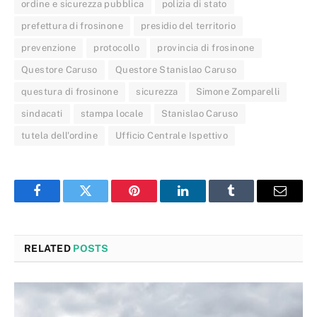
ordine e sicurezza pubblica
polizia di stato
prefettura di frosinone
presidio del territorio
prevenzione
protocollo
provincia di frosinone
Questore Caruso
Questore Stanislao Caruso
questura di frosinone
sicurezza
Simone Zomparelli
sindacati
stampa locale
Stanislao Caruso
tutela dell'ordine
Ufficio Centrale Ispettivo
Facebook
Twitter
Pinterest
LinkedIn
Tumblr
Email
RELATED
POSTS