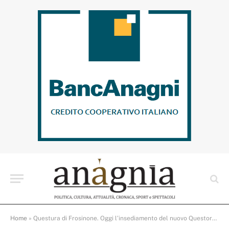
Home
»
Questura di Frosinone. Oggi l’insediamento del nuovo Questore Stanislao Caruso