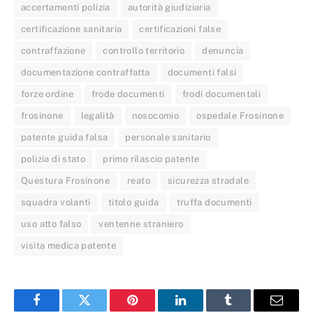
accertamenti polizia
autorità giudiziaria
certificazione sanitaria
certificazioni false
contraffazione
controllo territorio
denuncia
documentazione contraffatta
documenti falsi
forze ordine
frode documenti
frodi documentali
frosinone
legalità
nosocomio
ospedale Frosinone
patente guida falsa
personale sanitario
polizia di stato
primo rilascio patente
Questura Frosinone
reato
sicurezza stradale
squadra volanti
titolo guida
truffa documenti
uso atto falso
ventenne straniero
visita medica patente
Facebook
Twitter
Pinterest
LinkedIn
Tumblr
Email