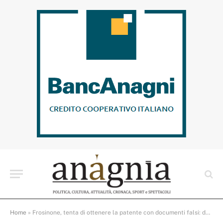
Home
»
Frosinone, tenta di ottenere la patente con documenti falsi: denunciato dalla Polizia