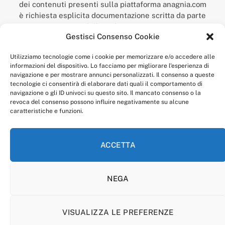
dei contenuti presenti sulla piattaforma anagnia.com
è richiesta esplicita documentazione scritta da parte
della redazione.
Gestisci Consenso Cookie
“Anagnia” è un marchio registrato presso l’Ufficio Italiano
Brevetti e Marchi del Ministero dello Sviluppo
Utilizziamo tecnologie come i cookie per memorizzare e/o accedere alle
Economico,
informazioni del dispositivo. Lo facciamo per migliorare l'esperienza di
num. registrazione: 302017000014044 del 9 febbraio 2017.
navigazione e per mostrare annunci personalizzati. Il consenso a queste
Per contatti:
redazione@anagnia.com
tecnologie ci consentirà di elaborare dati quali il comportamento di
navigazione o gli ID univoci su questo sito. Il mancato consenso o la
revoca del consenso possono influire negativamente su alcune
caratteristiche e funzioni.
ACCETTA
Facebook
Instagram
NEGA
PRIVACY POLICY
COOKIE POLICY
LINEA EDITORIALE
CODICE ETICO DI CONDOTTA
VISUALIZZA LE PREFERENZE
© 2026 Anagnia.