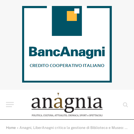
Home
»
Anagni, LiberAnagni critica la gestione di Biblioteca e Museo: “l’amministrazione sceglie polemica invece di risposte”