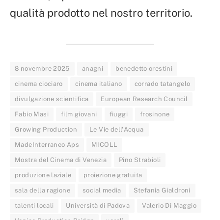
qualità prodotto nel nostro territorio.
8 novembre 2025
anagni
benedetto orestini
cinema ciociaro
cinema italiano
corrado tatangelo
divulgazione scientifica
European Research Council
Fabio Masi
film giovani
fiuggi
frosinone
Growing Production
Le Vie dell'Acqua
MadeInterraneo Aps
MICOLL
Mostra del Cinema di Venezia
Pino Strabioli
produzione laziale
proiezione gratuita
sala della ragione
social media
Stefania Gialdroni
talenti locali
Università di Padova
Valerio Di Maggio