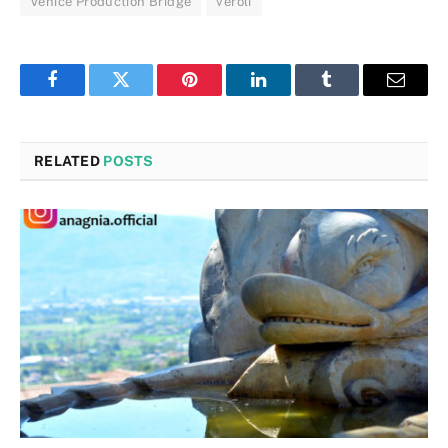
Venice Production Bridge
veroli
Facebook
Twitter
Pinterest
LinkedIn
Tumblr
Email
RELATED
POSTS