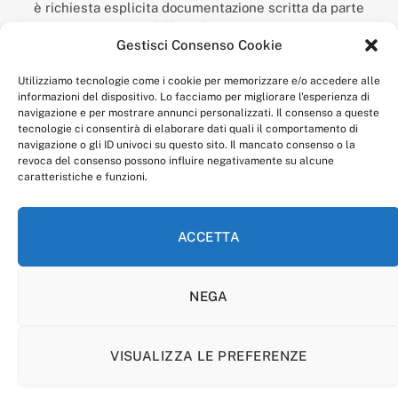
è richiesta esplicita documentazione scritta da parte
della redazione.
Gestisci Consenso Cookie
“Anagnia” è un marchio registrato presso l’Ufficio Italiano
Brevetti e Marchi del Ministero dello Sviluppo
Utilizziamo tecnologie come i cookie per memorizzare e/o accedere alle
Economico,
informazioni del dispositivo. Lo facciamo per migliorare l'esperienza di
num. registrazione: 302017000014044 del 9 febbraio 2017.
navigazione e per mostrare annunci personalizzati. Il consenso a queste
Per contatti:
redazione@anagnia.com
tecnologie ci consentirà di elaborare dati quali il comportamento di
navigazione o gli ID univoci su questo sito. Il mancato consenso o la
revoca del consenso possono influire negativamente su alcune
caratteristiche e funzioni.
ACCETTA
Facebook
Instagram
NEGA
PRIVACY POLICY
COOKIE POLICY
LINEA EDITORIALE
CODICE ETICO DI CONDOTTA
VISUALIZZA LE PREFERENZE
© 2026 Anagnia.