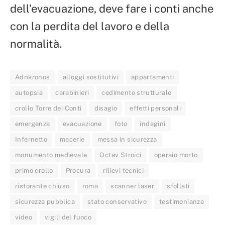
dell’evacuazione, deve fare i conti anche
con la perdita del lavoro e della
normalità.
Adnkronos
alloggi sostitutivi
appartamenti
autopsia
carabinieri
cedimento strutturale
crollo Torre dei Conti
disagio
effetti personali
emergenza
evacuazione
foto
indagini
Infernetto
macerie
messa in sicurezza
monumento medievale
Octav Stroici
operaio morto
primo crollo
Procura
rilievi tecnici
ristorante chiuso
roma
scanner laser
sfollati
sicurezza pubblica
stato conservativo
testimonianze
video
vigili del fuoco