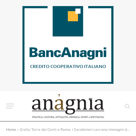
Home
»
Crollo Torre dei Conti a Roma: i Carabinieri cercano immagini del primo cedimento per le indagini