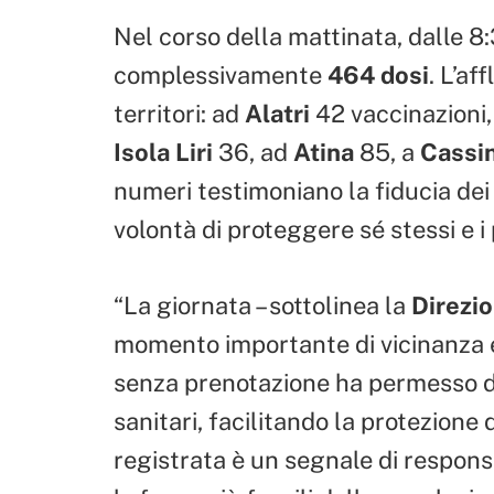
Nel corso della mattinata, dalle 8
complessivamente
464 dosi
. L’af
territori: ad
Alatri
42 vaccinazioni,
Isola Liri
36, ad
Atina
85, a
Cassi
numeri testimoniano la fiducia dei 
volontà di proteggere sé stessi e i 
“La giornata – sottolinea la
Direzio
momento importante di vicinanza e 
senza prenotazione ha permesso di a
sanitari, facilitando la protezione
registrata è un segnale di responsa