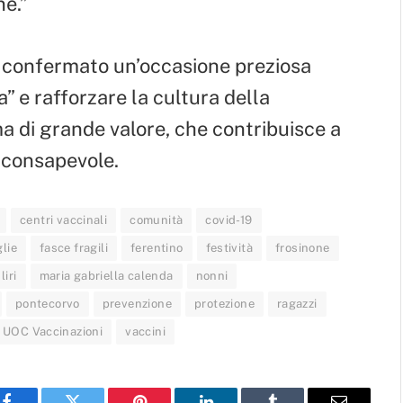
ne.”
 confermato un’occasione preziosa
a” e rafforzare la cultura della
a di grande valore, che contribuisce a
 consapevole.
centri vaccinali
comunità
covid-19
lie
fasce fragili
ferentino
festività
frosinone
liri
maria gabriella calenda
nonni
pontecorvo
prevenzione
protezione
ragazzi
UOC Vaccinazioni
vaccini