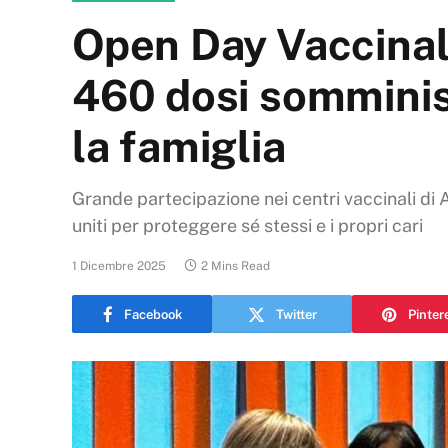
Open Day Vaccinale
460 dosi somminist
la famiglia
Grande partecipazione nei centri vaccinali di Al
uniti per proteggere sé stessi e i propri cari
1 Dicembre 2025
2 Mins Read
Facebook
Twitter
Pinter