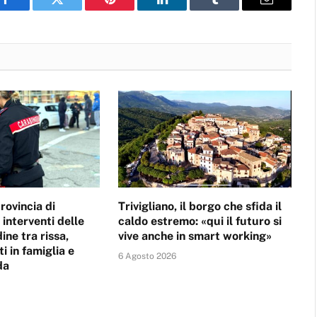
Facebook
Twitter
Pinterest
LinkedIn
Tumblr
Email
rovincia di
Trivigliano, il borgo che sfida il
 interventi delle
caldo estremo: «qui il futuro si
ine tra rissa,
vive anche in smart working»
i in famiglia e
6 Agosto 2026
da