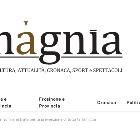
a e
Frosinone e
Cronaca
Politi
incia
Provincia
i somministrate per la prevenzione di tutta la famiglia