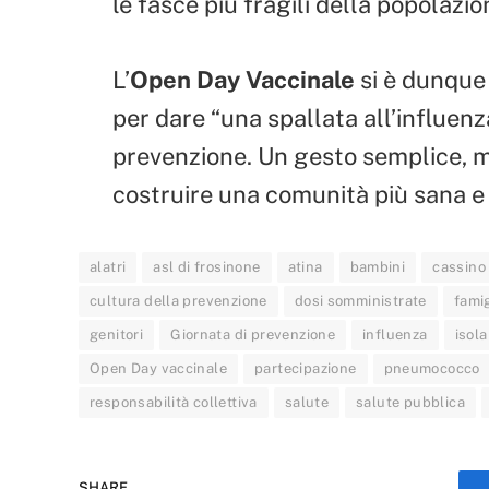
le fasce più fragili della popolazio
L’
Open Day Vaccinale
si è dunque
per dare “una spallata all’influenz
prevenzione. Un gesto semplice, m
costruire una comunità più sana e
alatri
asl di frosinone
atina
bambini
cassino
cultura della prevenzione
dosi somministrate
famig
genitori
Giornata di prevenzione
influenza
isola 
Open Day vaccinale
partecipazione
pneumococco
responsabilità collettiva
salute
salute pubblica
SHARE.