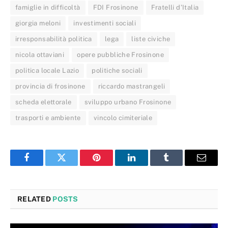
famiglie in difficoltà
FDI Frosinone
Fratelli d’Italia
giorgia meloni
investimenti sociali
irresponsabilità politica
lega
liste civiche
nicola ottaviani
opere pubbliche Frosinone
politica locale Lazio
politiche sociali
provincia di frosinone
riccardo mastrangeli
scheda elettorale
sviluppo urbano Frosinone
trasporti e ambiente
vincolo cimiteriale
Facebook
Twitter
Pinterest
LinkedIn
Tumblr
Email
RELATED
POSTS