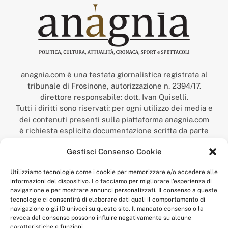
anagnia.com è una testata giornalistica registrata al
tribunale di Frosinone, autorizzazione n. 2394/17.
direttore responsabile: dott. Ivan Quiselli.
Tutti i diritti sono riservati: per ogni utilizzo dei media e
dei contenuti presenti sulla piattaforma anagnia.com
è richiesta esplicita documentazione scritta da parte
della redazione.
Gestisci Consenso Cookie
“Anagnia” è un marchio registrato presso l’Ufficio Italiano
Brevetti e Marchi del Ministero dello Sviluppo
Utilizziamo tecnologie come i cookie per memorizzare e/o accedere alle
Economico,
informazioni del dispositivo. Lo facciamo per migliorare l'esperienza di
num. registrazione: 302017000014044 del 9 febbraio 2017.
navigazione e per mostrare annunci personalizzati. Il consenso a queste
Per contatti:
redazione@anagnia.com
tecnologie ci consentirà di elaborare dati quali il comportamento di
navigazione o gli ID univoci su questo sito. Il mancato consenso o la
revoca del consenso possono influire negativamente su alcune
caratteristiche e funzioni.