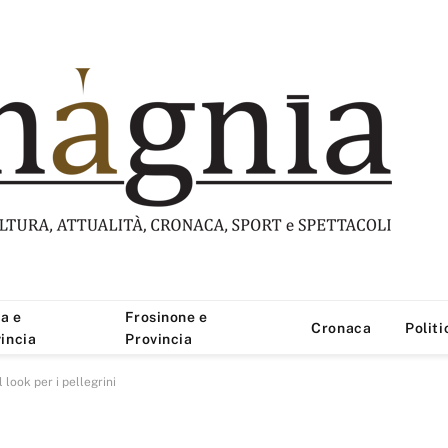
a e
Frosinone e
Cronaca
Politi
incia
Provincia
l look per i pellegrini