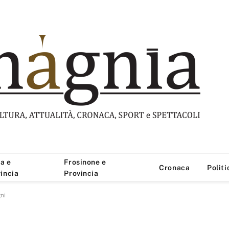
a e
Frosinone e
Cronaca
Politi
incia
Provincia
gni