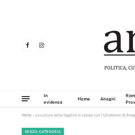
Facebook
Instagram
In
Rom
Home
Anagni
evidenza
Prov
Home
»
La cultura della legalità in classe con i Carabinieri di Ana
SENZA CATEGORIA