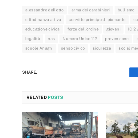
alessandro dell'otto
arma dei carabinieri
bullismo
cittadinanza attiva
convitto principe di piemonte
cu
educazione civica
forze dell'ordine
giovani
IC 2
legalità
nas
Numero Unico 112
prevenzione
scuole Anagni
senso civico
sicurezza
social me
SHARE.
RELATED
POSTS