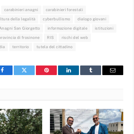
carabinieri anagni
carabinieri forestali
ltura della legalità
cyberbullismo
dialogo giovani
 Anagni San Giorgetto
informazione digitale
istituzioni
provincia di frosinone
RIS
rischi del web
dia
territorio
tutela del cittadino
Facebook
Twitter
Pinterest
LinkedIn
Tumblr
Email