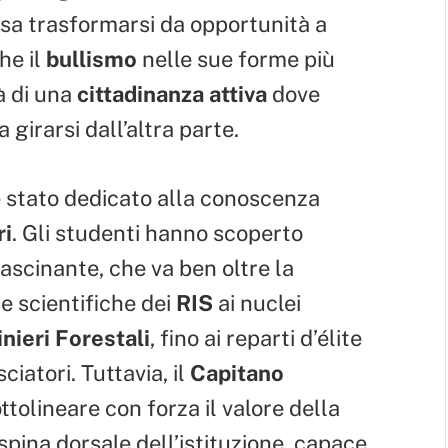
sa trasformarsi da opportunità a
he il
bullismo
nelle sue forme più
à di una
cittadinanza attiva
dove
girarsi dall’altra parte.
 stato dedicato alla conoscenza
ri
. Gli studenti hanno scoperto
scinante, che va ben oltre la
e scientifiche dei
RIS
ai nuclei
nieri Forestali
, fino ai reparti d’élite
ciatori. Tuttavia, il
Capitano
ttolineare con forza il valore della
 spina dorsale dell’istituzione, capace