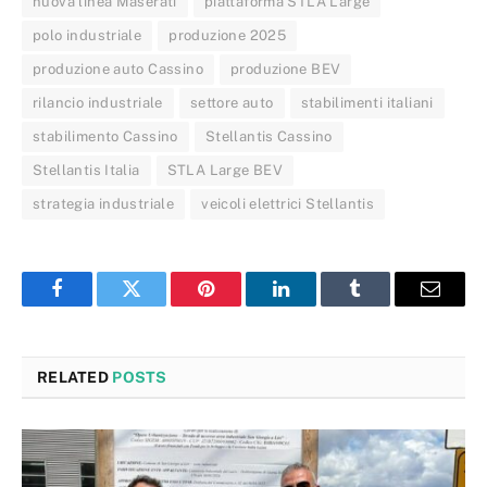
nuova linea Maserati
piattaforma STLA Large
polo industriale
produzione 2025
produzione auto Cassino
produzione BEV
rilancio industriale
settore auto
stabilimenti italiani
stabilimento Cassino
Stellantis Cassino
Stellantis Italia
STLA Large BEV
strategia industriale
veicoli elettrici Stellantis
Facebook
Twitter
Pinterest
LinkedIn
Tumblr
Email
RELATED
POSTS