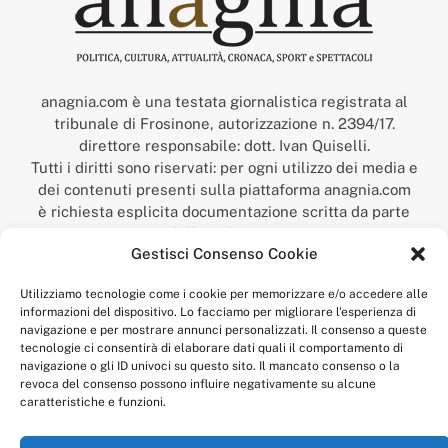
anagnia.com è una testata giornalistica registrata al
tribunale di Frosinone, autorizzazione n. 2394/17.
direttore responsabile: dott. Ivan Quiselli.
Tutti i diritti sono riservati: per ogni utilizzo dei media e
dei contenuti presenti sulla piattaforma anagnia.com
è richiesta esplicita documentazione scritta da parte
della redazione.
Gestisci Consenso Cookie
“Anagnia” è un marchio registrato presso l’Ufficio Italiano
Brevetti e Marchi del Ministero dello Sviluppo
Utilizziamo tecnologie come i cookie per memorizzare e/o accedere alle
Economico,
informazioni del dispositivo. Lo facciamo per migliorare l'esperienza di
num. registrazione: 302017000014044 del 9 febbraio 2017.
navigazione e per mostrare annunci personalizzati. Il consenso a queste
Per contatti:
redazione@anagnia.com
tecnologie ci consentirà di elaborare dati quali il comportamento di
navigazione o gli ID univoci su questo sito. Il mancato consenso o la
revoca del consenso possono influire negativamente su alcune
caratteristiche e funzioni.