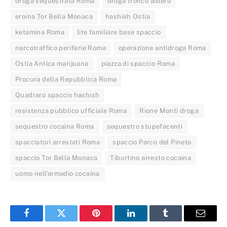
droga sequestrata Roma
droga tronco albero
eroina Tor Bella Monaca
hashish Ostia
ketamina Roma
lite familiare base spaccio
narcotraffico periferie Roma
operazione antidroga Roma
Ostia Antica marijuana
piazza di spaccio Roma
Procura della Repubblica Roma
Quadraro spaccio hashish
resistenza pubblico ufficiale Roma
Rione Monti droga
sequestro cocaina Roma
sequestro stupefacenti
spacciatori arrestati Roma
spaccio Parco del Pineto
spaccio Tor Bella Monaca
Tiburtino arresto cocaina
uomo nell'armadio cocaina
Facebook
Twitter
Pinterest
LinkedIn
Tumblr
Email