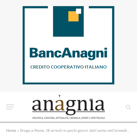
Home
»
Droga a Roma, 18 arresti in pochi giorni: dall’uomo nell’armadio al deposito nel tronco d’albero