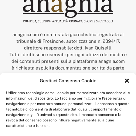
anagnia.com è una testata giornalistica registrata al
tribunale di Frosinone, autorizzazione n. 2394/17.
direttore responsabile: dott. Ivan Quiselli.
Tutti i diritti sono riservati: per ogni utilizzo dei media e
dei contenuti presenti sulla piattaforma anagnia.com
è richiesta esplicita documentazione scritta da parte
della redazione.
Gestisci Consenso Cookie
“Anagnia” è un marchio registrato presso l’Ufficio Italiano
Brevetti e Marchi del Ministero dello Sviluppo
Utilizziamo tecnologie come i cookie per memorizzare e/o accedere alle
Economico,
informazioni del dispositivo. Lo facciamo per migliorare l'esperienza di
num. registrazione: 302017000014044 del 9 febbraio 2017.
navigazione e per mostrare annunci personalizzati. Il consenso a queste
Per contatti:
redazione@anagnia.com
tecnologie ci consentirà di elaborare dati quali il comportamento di
navigazione o gli ID univoci su questo sito. Il mancato consenso o la
revoca del consenso possono influire negativamente su alcune
caratteristiche e funzioni.