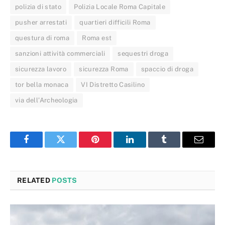
polizia di stato
Polizia Locale Roma Capitale
pusher arrestati
quartieri difficili Roma
questura di roma
Roma est
sanzioni attività commerciali
sequestri droga
sicurezza lavoro
sicurezza Roma
spaccio di droga
tor bella monaca
VI Distretto Casilino
via dell’Archeologia
Facebook
Twitter
Pinterest
LinkedIn
Tumblr
Email
RELATED
POSTS