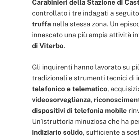
Carabinieri della Stazione di Cas
controllato i tre indagati a seguit
truffa
nella stessa zona. Un episo
innescato una più ampia attività i
di Viterbo
.
Gli inquirenti hanno lavorato su p
tradizionali e strumenti tecnici di
telefonico e telematico
, acquisiz
videosorveglianza
,
riconosciment
dispositivi di telefonia mobile
rin
Un’istruttoria minuziosa che ha p
indiziario solido
, sufficiente a so