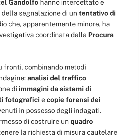
tel Gandolfo
hanno intercettato e
o della segnalazione di un
tentativo di
dio che, apparentemente minore, ha
nvestigativa coordinata dalla
Procura
iù fronti, combinando metodi
 indagine:
analisi del traffico
ione di
immagini da sistemi di
i fotografici
e
copie forensi dei
venuti in possesso degli indagati.
ermesso di costruire un
quadro
stenere la richiesta di misura cautelare