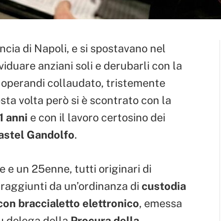
incia di Napoli, e si spostavano nel
viduare anziani soli e derubarli con la
 operandi collaudato, tristemente
esta volta però si è scontrato con la
1 anni
e con il lavoro certosino dei
Castel Gandolfo
.
e un 25enne, tutti originari di
 raggiunti da un’ordinanza di
custodia
 con braccialetto elettronico
, emessa
u delega della
Procura della