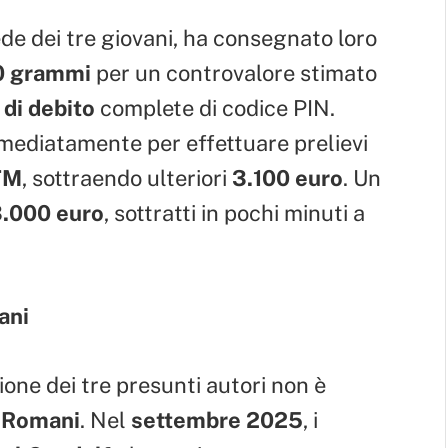
ede dei tre giovani, ha consegnato loro
0 grammi
per un controvalore stimato
 di debito
complete di codice PIN.
mmediatamente per effettuare prelievi
TM
, sottraendo ulteriori
3.100 euro
. Un
3.000 euro
, sottratti in pochi minuti a
ani
zione dei tre presunti autori non è
i Romani
. Nel
settembre 2025
, i