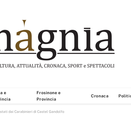
a e
Frosinone e
Cronaca
Politi
incia
Provincia
stati dai Carabinieri di Castel Gandolfo