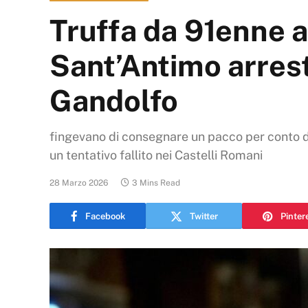
Truffa da 91enne a 
Sant’Antimo arresta
Gandolfo
fingevano di consegnare un pacco per conto del n
un tentativo fallito nei Castelli Romani
28 Marzo 2026
3 Mins Read
Facebook
Twitter
Pinter