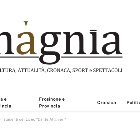
a e
Frosinone e
Cronaca
Politi
incia
Provincia
li studenti del Liceo “Dante Alighieri”