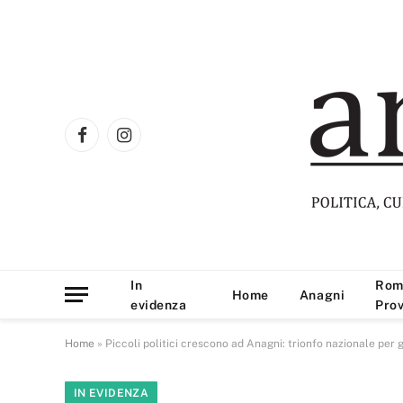
Facebook
Instagram
In
Rom
Home
Anagni
evidenza
Prov
Home
»
Piccoli politici crescono ad Anagni: trionfo nazionale per g
IN EVIDENZA