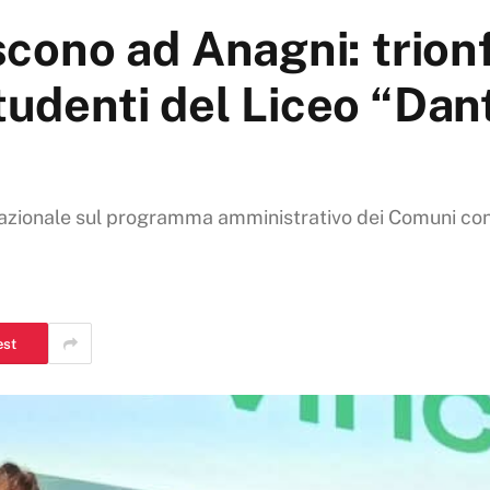
escono ad Anagni: trion
studenti del Liceo “Dan
 nazionale sul programma amministrativo dei Comuni con
est