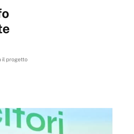
fo
te
 il progetto