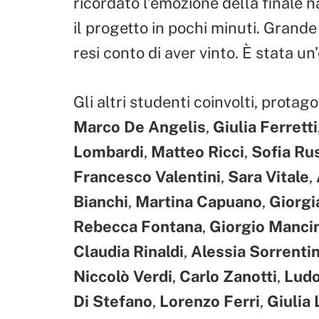
ricordato l’emozione della finale
il progetto in pochi minuti. Grand
resi conto di aver vinto. È stata un
Gli altri studenti coinvolti, protag
Marco De Angelis
,
Giulia Ferretti
Lombardi
,
Matteo Ricci
,
Sofia Ru
Francesco Valentini
,
Sara Vitale
,
Bianchi
,
Martina Capuano
,
Giorgi
Rebecca Fontana
,
Giorgio Mancin
Claudia Rinaldi
,
Alessia Sorrenti
Niccolò Verdi
,
Carlo Zanotti
,
Ludo
Di Stefano
,
Lorenzo Ferri
,
Giulia