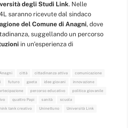
versità degli Studi Link
. Nelle
 4L saranno ricevute dal sindaco
Ragione del Comune di Anagni
, dove
ittadinanza, suggellando un percorso
tuzioni
in un’esperienza di
 Anagni
città
cittadinanza attiva
comunicazione
i
futuro
gaeta
idee giovani
innovazione
artecipazione
percorso educativo
politica giovanile
ivo
quattro Papi
sanità
scuola
hink tank creativo
Uninettuno
Università Link