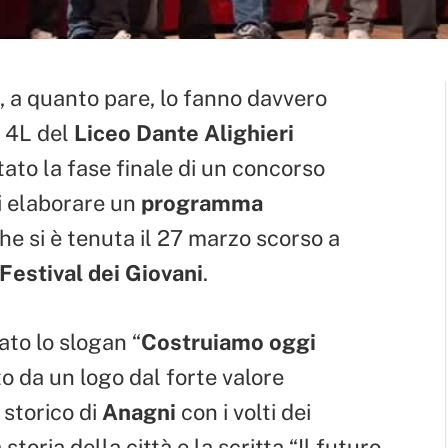
e, a quanto pare, lo fanno davvero
e 4L del
Liceo Dante Alighieri
ato la fase finale di un concorso
i elaborare un
programma
che si è tenuta il 27 marzo scorso a
Festival dei Giovani
.
ato lo slogan “
Costruiamo oggi
 da un logo dal forte valore
 storico di
Anagni
con i volti dei
oria della città e la scritta “Il futuro