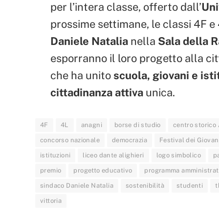
per l’intera classe, offerto dall’
Uni
prossime settimane, le classi 4F e
Daniele Natalia
nella
Sala della 
esporranno il loro progetto alla c
che ha unito
scuola, giovani e isti
cittadinanza attiva
unica.
4F
4L
anagni
borse di studio
centro storico
concorso nazionale
democrazia
Festival dei Giovan
istituzioni
liceo dante alighieri
logo simbolico
p
premio
progetto educativo
programma amministrat
sindaco Daniele Natalia
sostenibilità
studenti
t
vittoria