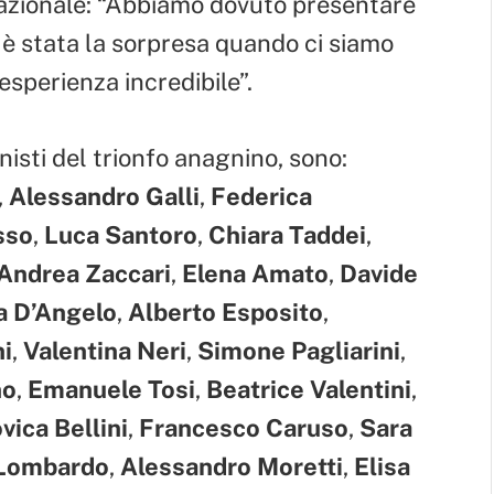
 nazionale: “Abbiamo dovuto presentare
e è stata la sorpresa quando ci siamo
’esperienza incredibile”.
onisti del trionfo anagnino, sono:
,
Alessandro Galli
,
Federica
sso
,
Luca Santoro
,
Chiara Taddei
,
Andrea Zaccari
,
Elena Amato
,
Davide
a D’Angelo
,
Alberto Esposito
,
i
,
Valentina Neri
,
Simone Pagliarini
,
no
,
Emanuele Tosi
,
Beatrice Valentini
,
vica Bellini
,
Francesco Caruso
,
Sara
 Lombardo
,
Alessandro Moretti
,
Elisa