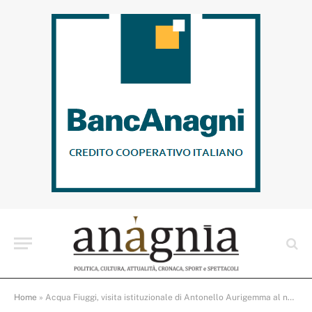
Home
»
Acqua Fiuggi, visita istituzionale di Antonello Aurigemma al nuovo stabilimento: rilancio e investimenti nella provincia di Frosinone