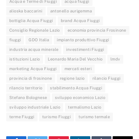
Acqua e Terme di Fiuggi
acqua fiuggi
alioska baccarini
antonello aurigemma
bottiglia Acqua Fiuggi
brand Acqua Fiuggi
Consiglio Regionale Lazio
economia provincia Frosinone
fiuggi
GDO Italia
impianto produttivo Fiuggi
industria acqua minerale
investimenti Fiuggi
istituzioni Lazio
Leonardo Maria Del Vecchio
lmdv
marketing Acqua Fiuggi
mercati esteri
provincia di frosinone
regione lazio
rilancio Fiuggi
rilancio territorio
stabilimento Acqua Fiuggi
Stefano Bolognese
sviluppo economico Lazio
sviluppo industriale Lazio
termalismo Lazio
terme Fiuggi
turismo Fiuggi
turismo termale