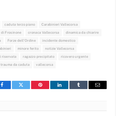
caduta terzo piano
Carabinieri Vallecorsa
 di Frosinone
cronaca Vallecorsa
dinamica da chiarire
a
Forze dell’Ordine
incidente domestico
binieri
minore ferito
notizie Vallecorsa
 riservata
ragazzo precipitato
ricovero urgente
trauma da caduta
vallecorsa
Facebook
Twitter
Pinterest
LinkedIn
Tumblr
Email