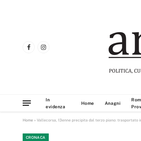
Facebook
Instagram
In
Rom
Home
Anagni
evidenza
Prov
Home
»
Vallecorsa, 13enne precipita dal terzo piano: trasportato 
CRONACA