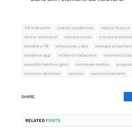
118 intervento
caduta accidentale
caduta finestra
centro Vallecorsa
cronaca locale
cronaca provincia
elicottero 118
elisoccorso Lazio
emergenza sanitari
incidente oggi
incidente Vallecorsa
intervento Cara
ospedale bambino gesù
personale medico
prognosi
sicurezza abitazioni
soccorsi
soccorso sanitario
SHARE.
RELATED
POSTS