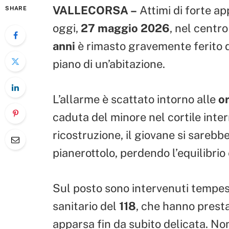
VALLECORSA –
Attimi di forte a
SHARE
oggi,
27 maggio 2026
, nel centr
anni
è rimasto gravemente ferito d
piano di un’abitazione.
L’allarme è scattato intorno alle
or
caduta del minore nel cortile inte
ricostruzione, il giovane si sarebb
pianerottolo, perdendo l’equilibrio
Sul posto sono intervenuti tempe
sanitario del
118
, che hanno presta
apparsa fin da subito delicata. Non