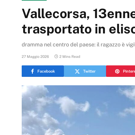
Vallecorsa, 13enne
trasportato in eli
dramma nel centro del paese: il ragazzo è vigil
27 Maggio 2026
2 Mins Read
Facebook
Twitter
Pinter