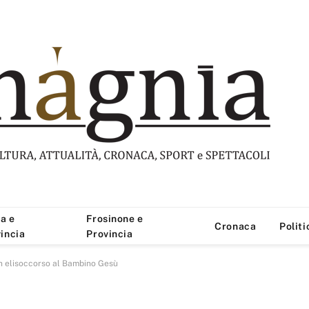
a e
Frosinone e
Cronaca
Politi
incia
Provincia
in elisoccorso al Bambino Gesù