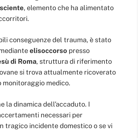
osciente
, elemento che ha alimentato
corritori.
bili conseguenze del trauma, è stato
e mediante
elisoccorso
presso
esù di Roma
, struttura di riferimento
iovane si trova attualmente ricoverato
to monitoraggio medico.
e la dinamica dell’accaduto. I
accertamenti necessari per
un tragico incidente domestico o se vi