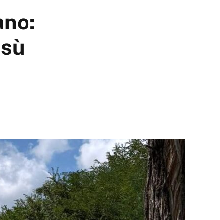
ano:
esù