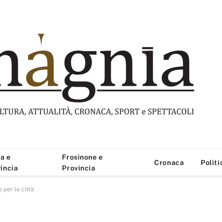
a e
Frosinone e
Cronaca
Politi
incia
Provincia
 per la città