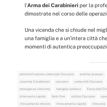
l’
Arma dei Carabinieri
per la profe
dimostrate nel corso delle operazio
Una vicenda che si chiude nel migl
una famiglia e a un’intera città ch
momenti di autentica preoccupazi
amministrazione comunale Ceccano
andrea querqui
caserma Carabinieri
ceccano
comunità Ceccano
emergenza rientrata
famiglia sollievo
Forze dell’Or
intervento rapido
lieto fine
notizie Ceccano
oper
ritrovamento minore
ritrovamento rapido
ritrovata