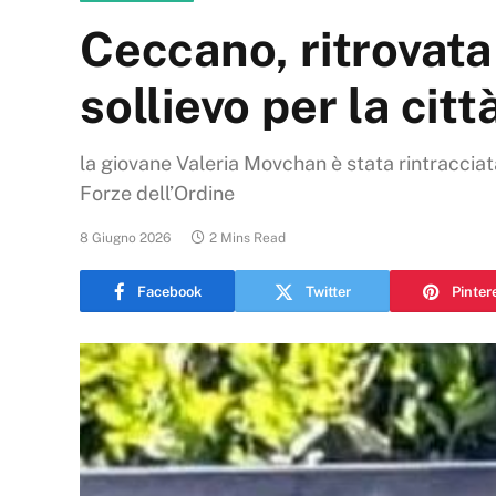
Ceccano, ritrovata
sollievo per la citt
la giovane Valeria Movchan è stata rintracciata
Forze dell’Ordine
8 Giugno 2026
2 Mins Read
Facebook
Twitter
Pinter