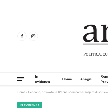
Facebook
Instagram
In
Rom
Home
Anagni
evidenza
Prov
Home
»
Ceccano, ritrovata la 12enne scomparsa: sospiro di sollievo
IN EVIDENZA