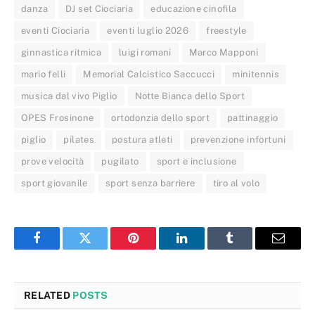
danza
DJ set Ciociaria
educazione cinofila
eventi Ciociaria
eventi luglio 2026
freestyle
ginnastica ritmica
luigi romani
Marco Mapponi
mario felli
Memorial Calcistico Saccucci
minitennis
musica dal vivo Piglio
Notte Bianca dello Sport
OPES Frosinone
ortodonzia dello sport
pattinaggio
piglio
pilates
postura atleti
prevenzione infortuni
prove velocità
pugilato
sport e inclusione
sport giovanile
sport senza barriere
tiro al volo
Facebook
Twitter
Pinterest
LinkedIn
Tumblr
Email
RELATED
POSTS