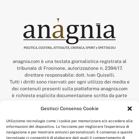
anagnia.com è una testata giornalistica registrata al
tribunale di Frosinone, autorizzazione n. 2394/17.
direttore responsabile: dott. Ivan Quiselli.
Tutti i diritti sono riservati: per ogni utilizzo dei media e
dei contenuti presenti sulla piattaforma anagnia.com
è richiesta esplicita documentazione scritta da parte
della redazione.
Gestisci Consenso Cookie
“Anagnia” è un marchio registrato presso l’Ufficio Italiano
Brevetti e Marchi del Ministero dello Sviluppo
Utilizziamo tecnologie come i cookie per memorizzare e/o accedere alle
Economico,
informazioni del dispositivo. Lo facciamo per migliorare l'esperienza di
num. registrazione: 302017000014044 del 9 febbraio 2017.
navigazione e per mostrare annunci personalizzati. Il consenso a queste
Per contatti:
redazione@anagnia.com
tecnologie ci consentirà di elaborare dati quali il comportamento di