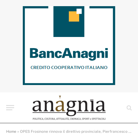
Home
»
OPES Frosinone rinnova il direttivo provinciale, Pierfrancesco Vallone tra i nuovi ingressi