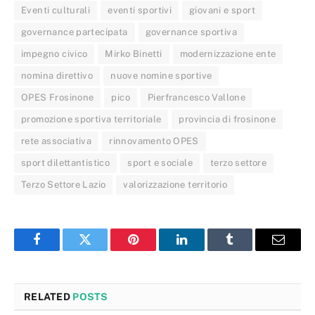
Eventi culturali
eventi sportivi
giovani e sport
governance partecipata
governance sportiva
impegno civico
Mirko Binetti
modernizzazione ente
nomina direttivo
nuove nomine sportive
OPES Frosinone
pico
Pierfrancesco Vallone
promozione sportiva territoriale
provincia di frosinone
rete associativa
rinnovamento OPES
sport dilettantistico
sport e sociale
terzo settore
Terzo Settore Lazio
valorizzazione territorio
Facebook
Twitter
Pinterest
LinkedIn
Tumblr
Email
RELATED
POSTS