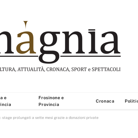
a e
Frosinone e
Cronaca
Politi
incia
Provincia
a: stage prolungati a sette mesi grazie a donazioni private