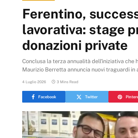
Ferentino, success
lavorativa: stage p
donazioni private
Conclusa la terza annualità dell'iniziativa che h
Maurizio Berretta annuncia nuovi traguardi in
4 Luglio 2026
3 Mins Read
Facebook
Twitter
Pinter