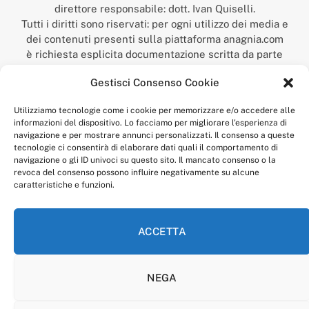
direttore responsabile: dott. Ivan Quiselli.
Tutti i diritti sono riservati: per ogni utilizzo dei media e
dei contenuti presenti sulla piattaforma anagnia.com
è richiesta esplicita documentazione scritta da parte
della redazione.
Gestisci Consenso Cookie
“Anagnia” è un marchio registrato presso l’Ufficio Italiano
Brevetti e Marchi del Ministero dello Sviluppo
Utilizziamo tecnologie come i cookie per memorizzare e/o accedere alle
Economico,
informazioni del dispositivo. Lo facciamo per migliorare l'esperienza di
num. registrazione: 302017000014044 del 9 febbraio 2017.
navigazione e per mostrare annunci personalizzati. Il consenso a queste
Per contatti:
redazione@anagnia.com
tecnologie ci consentirà di elaborare dati quali il comportamento di
navigazione o gli ID univoci su questo sito. Il mancato consenso o la
revoca del consenso possono influire negativamente su alcune
caratteristiche e funzioni.
ACCETTA
Facebook
Instagram
NEGA
PRIVACY POLICY
COOKIE POLICY
LINEA EDITORIALE
CODICE ETICO DI CONDOTTA