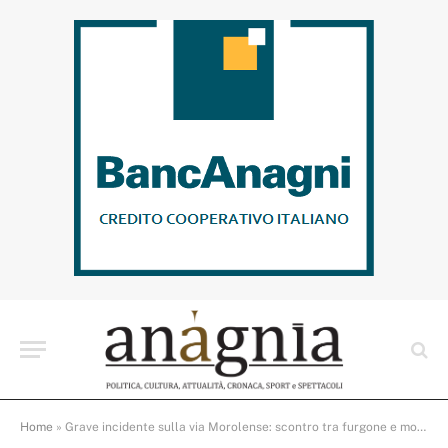
Home
»
Grave incidente sulla via Morolense: scontro tra furgone e moto, ferito un centauro trasportato in eliambulanza