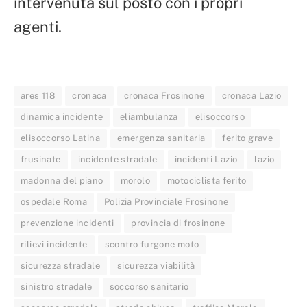
intervenuta sul posto con i propri
agenti.
ares 118
cronaca
cronaca Frosinone
cronaca Lazio
dinamica incidente
eliambulanza
elisoccorso
elisoccorso Latina
emergenza sanitaria
ferito grave
frusinate
incidente stradale
incidenti Lazio
lazio
madonna del piano
morolo
motociclista ferito
ospedale Roma
Polizia Provinciale Frosinone
prevenzione incidenti
provincia di frosinone
rilievi incidente
scontro furgone moto
sicurezza stradale
sicurezza viabilità
sinistro stradale
soccorso sanitario