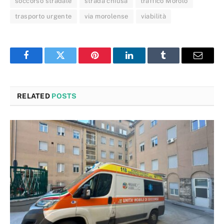
soccorso stradale
strada chiusa
traffico Morolo
trasporto urgente
via morolense
viabilità
Facebook
Twitter
Pinterest
LinkedIn
Tumblr
Email
RELATED
POSTS