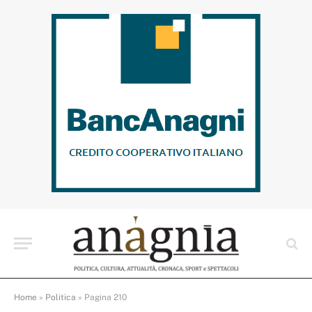
Home
»
Politica
»
Pagina 210