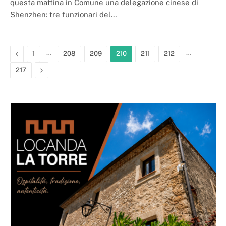
questa mattina in Comune una delegazione cinese di
Shenzhen: tre funzionari del…
Previous
…
…
1
208
209
210
211
212
Next
217