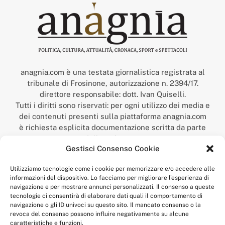
anagnia.com è una testata giornalistica registrata al
tribunale di Frosinone, autorizzazione n. 2394/17.
direttore responsabile: dott. Ivan Quiselli.
Tutti i diritti sono riservati: per ogni utilizzo dei media e
dei contenuti presenti sulla piattaforma anagnia.com
è richiesta esplicita documentazione scritta da parte
della redazione.
Gestisci Consenso Cookie
“Anagnia” è un marchio registrato presso l’Ufficio Italiano
Brevetti e Marchi del Ministero dello Sviluppo
Utilizziamo tecnologie come i cookie per memorizzare e/o accedere alle
Economico,
informazioni del dispositivo. Lo facciamo per migliorare l'esperienza di
num. registrazione: 302017000014044 del 9 febbraio 2017.
navigazione e per mostrare annunci personalizzati. Il consenso a queste
Per contatti:
redazione@anagnia.com
tecnologie ci consentirà di elaborare dati quali il comportamento di
navigazione o gli ID univoci su questo sito. Il mancato consenso o la
revoca del consenso possono influire negativamente su alcune
caratteristiche e funzioni.