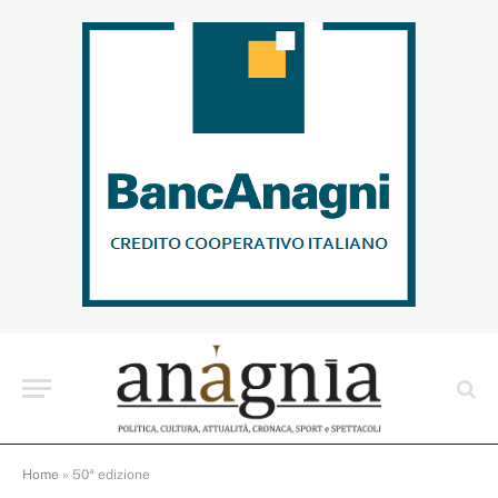
Home
»
50ª edizione