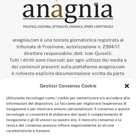
anagnia.com è una testata giornalistica registrata al
tribunale di Frosinone, autorizzazione n. 2394/17.
direttore responsabile: dott. Ivan Quiselli.
Tutti i diritti sono riservati: per ogni utilizzo dei media e
dei contenuti presenti sulla piattaforma anagnia.com
è richiesta esplicita documentazione scritta da parte
della redazione.
Gestisci Consenso Cookie
“Anagnia” è un marchio registrato presso l’Ufficio Italiano
Brevetti e Marchi del Ministero dello Sviluppo
Utilizziamo tecnologie come i cookie per memorizzare e/o accedere alle
Economico,
informazioni del dispositivo. Lo facciamo per migliorare l'esperienza di
num. registrazione: 302017000014044 del 9 febbraio 2017.
navigazione e per mostrare annunci personalizzati. Il consenso a queste
Per contatti:
redazione@anagnia.com
tecnologie ci consentirà di elaborare dati quali il comportamento di
navigazione o gli ID univoci su questo sito. Il mancato consenso o la
revoca del consenso possono influire negativamente su alcune
caratteristiche e funzioni.