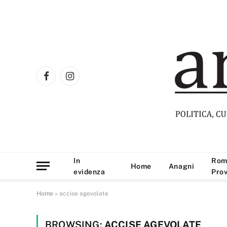
Facebook
Instagram
In
Rom
Home
Anagni
evidenza
Prov
Home
»
accise agevolate
BROWSING:
ACCISE AGEVOLATE