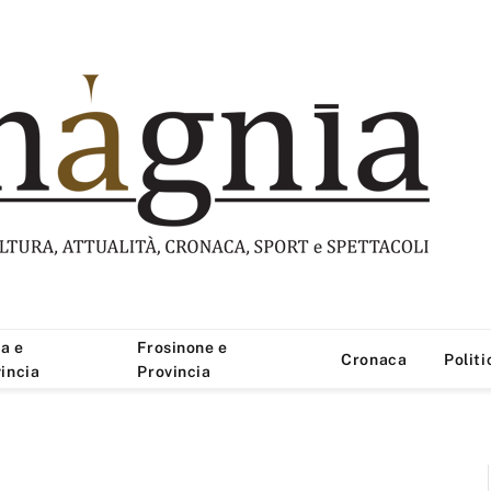
a e
Frosinone e
Cronaca
Politi
incia
Provincia