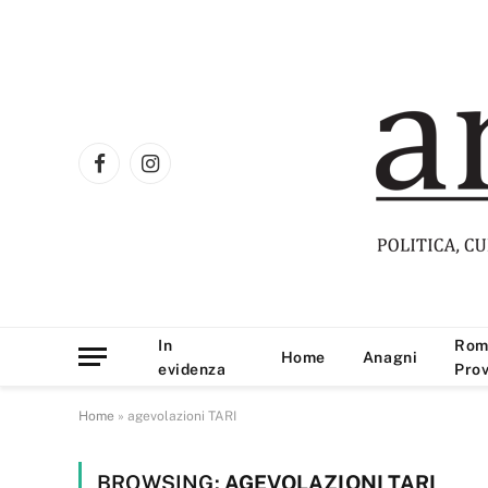
Facebook
Instagram
In
Rom
Home
Anagni
evidenza
Prov
Home
»
agevolazioni TARI
BROWSING:
AGEVOLAZIONI TARI