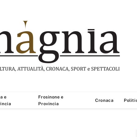
a e
Frosinone e
Cronaca
Politi
incia
Provincia