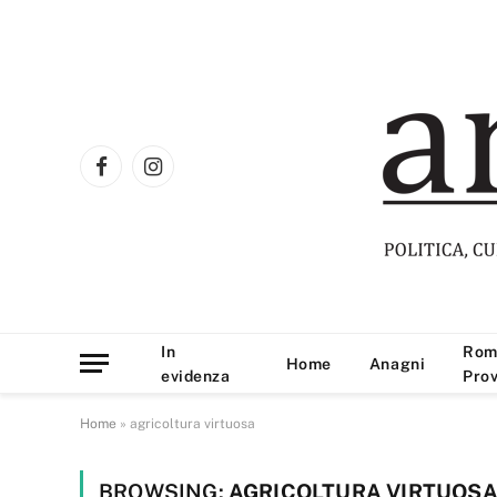
Facebook
Instagram
In
Rom
Home
Anagni
evidenza
Prov
Home
»
agricoltura virtuosa
BROWSING:
AGRICOLTURA VIRTUOS