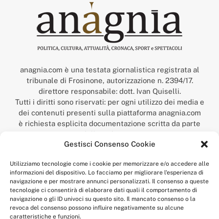
anagnia.com è una testata giornalistica registrata al
tribunale di Frosinone, autorizzazione n. 2394/17.
direttore responsabile: dott. Ivan Quiselli.
Tutti i diritti sono riservati: per ogni utilizzo dei media e
dei contenuti presenti sulla piattaforma anagnia.com
è richiesta esplicita documentazione scritta da parte
della redazione.
Gestisci Consenso Cookie
“Anagnia” è un marchio registrato presso l’Ufficio Italiano
Brevetti e Marchi del Ministero dello Sviluppo
Utilizziamo tecnologie come i cookie per memorizzare e/o accedere alle
Economico,
informazioni del dispositivo. Lo facciamo per migliorare l'esperienza di
num. registrazione: 302017000014044 del 9 febbraio 2017.
navigazione e per mostrare annunci personalizzati. Il consenso a queste
Per contatti:
redazione@anagnia.com
tecnologie ci consentirà di elaborare dati quali il comportamento di
navigazione o gli ID univoci su questo sito. Il mancato consenso o la
revoca del consenso possono influire negativamente su alcune
caratteristiche e funzioni.