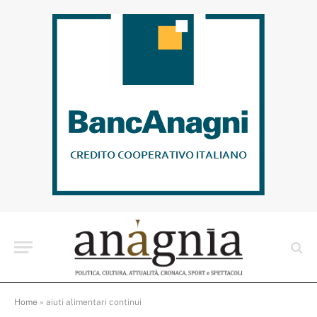
Home
»
aiuti alimentari continui