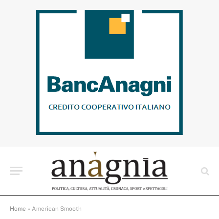
Home
»
American Smooth